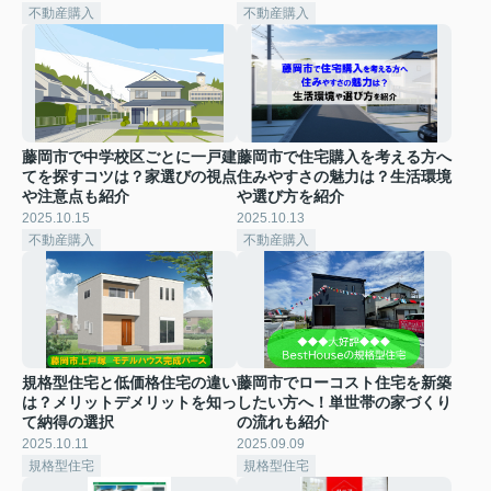
不動産購入
不動産購入
藤岡市で中学校区ごとに一戸建
藤岡市で住宅購入を考える方へ
てを探すコツは？家選びの視点
住みやすさの魅力は？生活環境
や注意点も紹介
や選び方を紹介
2025.10.15
2025.10.13
不動産購入
不動産購入
規格型住宅と低価格住宅の違い
藤岡市でローコスト住宅を新築
は？メリットデメリットを知っ
したい方へ！単世帯の家づくり
て納得の選択
の流れも紹介
2025.10.11
2025.09.09
規格型住宅
規格型住宅