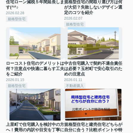
住宅ローン減税５年間延長しま
規格型住宅の間取り選び方は何
す(^^♪
が大切？失敗しないデザイン選
定のコツを紹介
2026.02.28
2026.02.07
規格型住宅
規格型住宅
ローコスト住宅のデメリットは
中古住宅購入で契約不適合責任
何？注意点や快適に暮らす工夫
は必要？玉村町で安心取引のた
をご紹介
めの注意点
2026.01.15
2026.01.11
規格型住宅
不動産購入
上里町で住宅購入を検討中の方
規格型住宅と建売住宅どちらが
へ！費用の内訳や目安を丁寧に
自分に合う？比較ポイントや特