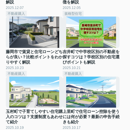
解説
徴を解説
2025.12.07
2025.12.05
不動産購入
規格型住宅
藤岡市で賃貸と住宅ローンどち
吉井町で中学校区別の不動産を
らが良い？比較ポイントをわか
探すコツは？学校区別の住宅選
りやすく解説
びポイントも解説
2025.10.23
2025.10.21
不動産購入
不動産購入
玉村町で子育てしやすい住宅購
上里町で住宅ローン控除を使う
入のコツは？支援制度もあわせ
には何が必要？最新の申告手続
て紹介
きも紹介
2025.10.19
2025.10.17