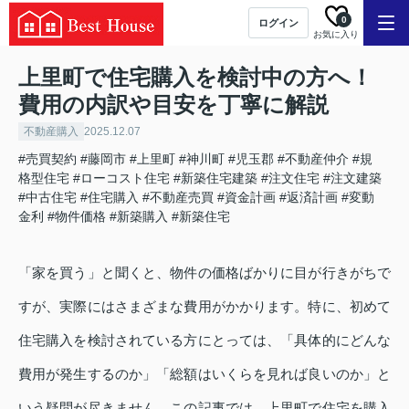
0
ログイン
お気に入り
上里町で住宅購入を検討中の方へ！
費用の内訳や目安を丁寧に解説
不動産購入
2025.12.07
#売買契約
#藤岡市
#上里町
#神川町
#児玉郡
#不動産仲介
#規
格型住宅
#ローコスト住宅
#新築住宅建築
#注文住宅
#注文建築
#中古住宅
#住宅購入
#不動産売買
#資金計画
#返済計画
#変動
金利
#物件価格
#新築購入
#新築住宅
「家を買う」と聞くと、物件の価格ばかりに目が行きがちで
すが、実際にはさまざまな費用がかかります。特に、初めて
住宅購入を検討されている方にとっては、「具体的にどんな
費用が発生するのか」「総額はいくらを見れば良いのか」と
いう疑問が尽きません。この記事では、上里町で住宅を購入