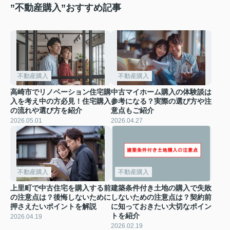
”不動産購入”おすすめ記事
不動産購入
不動産購入
高崎市でリノベーション住宅購
中古マイホーム購入の体験談は
入を考え中の方必見！住宅購入
参考になる？実際の選び方や注
の流れや選び方を紹介
意点もご紹介
2026.05.01
2026.04.27
不動産購入
不動産購入
上里町で中古住宅を購入する前
建築条件付き土地の購入で失敗
の注意点は？後悔しないために
しないための注意点は？契約前
押さえたいポイントを解説
に知っておきたい大切なポイン
トを紹介
2026.04.19
2026.02.19