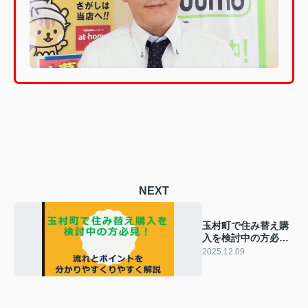
NEXT
玉村町で住み替え購
入を検討中の方必
見！流れとポイント
2025.12.09
を分かりやすく紹介