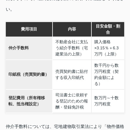
い。
目安金額・割
費用項目
内容
合
不動産会社に支払
購入価格
仲介手数料
う紹介手数料（宅
×3.15％＋6.3
建業法の上限）
万円（上限）
数千円から数
売買契約書に貼付
万円程度（契
印紙税（売買契約書）
する収入印紙代
約金額によ
る）
司法書士に依頼す
登記費用（所有権移
数万円～十数
る登記のための報
転、抵当権設定）
万円程度
酬・登録免許税
仲介手数料については、宅地建物取引業法により「物件価格