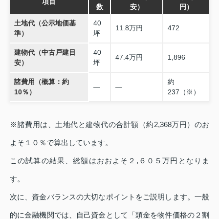
項目
数
安）
円）
土地代（公示地価基
40
11.8万円
472
準）
坪
建物代（中古戸建目
40
47.4万円
1,896
安）
坪
諸費用（概算：約
約
―
―
10％）
237（※）
※諸費用は、土地代と建物代の合計額（約2,368万円）のお
よそ１０％で算出しています。
この試算の結果、総額はおおよそ２,６０５万円となりま
す。
次に、資金バランスの大切なポイントをご説明します。一般
的に金融機関では、自己資金として「頭金を物件価格の２割