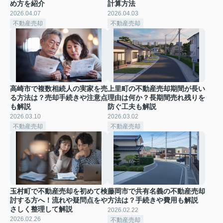
め方を紹介
計算方法
2026.04.07
2026.04.03
不動産売却
不動産売却
高崎市で複数相続人の実家を売
上里町の不動産売却期間が長い
る方法は？売却手続きや注意点
理由は何か？長期間売れ残りを
も解説
防ぐ工夫も解説
2026.03.10
2026.03.02
不動産売却
不動産売却
玉村町で不動産売却を初めて検
藤岡市で共有名義の不動産売却
討する方へ！流れや疑問点をや
方法は？手続きや費用も解説
さしく整理して解説
2026.02.22
2026.02.26
不動産売却