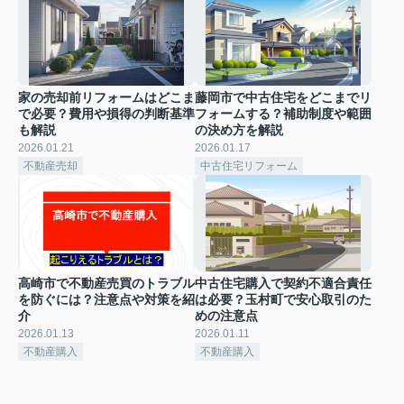
家の売却前リフォームはどこま
藤岡市で中古住宅をどこまでリ
で必要？費用や損得の判断基準
フォームする？補助制度や範囲
も解説
の決め方を解説
2026.01.21
2026.01.17
不動産売却
中古住宅リフォーム
高崎市で不動産売買のトラブル
中古住宅購入で契約不適合責任
を防ぐには？注意点や対策を紹
は必要？玉村町で安心取引のた
介
めの注意点
2026.01.13
2026.01.11
不動産購入
不動産購入