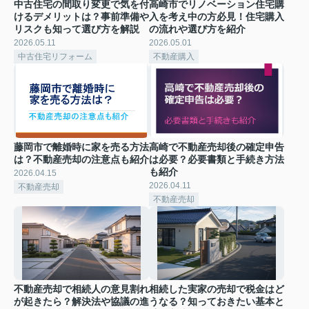
中古住宅の間取り変更で気を付
高崎市でリノベーション住宅購
けるデメリットは？事前準備や
入を考え中の方必見！住宅購入
リスクも知って選び方を解説
の流れや選び方を紹介
2026.05.11
2026.05.01
中古住宅リフォーム
不動産購入
藤岡市で離婚時に家を売る方法
高崎で不動産売却後の確定申告
は？不動産売却の注意点も紹介
は必要？必要書類と手続き方法
も紹介
2026.04.15
2026.04.11
不動産売却
不動産売却
不動産売却で相続人の意見割れ
相続した実家の売却で税金はど
が起きたら？解決法や協議の進
うなる？知っておきたい基本と