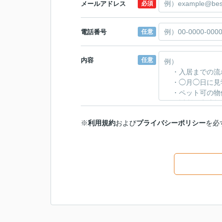
メールアドレス
必須
電話番号
任意
内容
任意
※
利用規約
および
プライバシーポリシー
を必