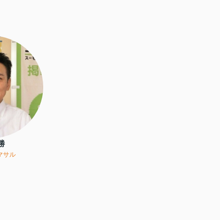
勝
マサル