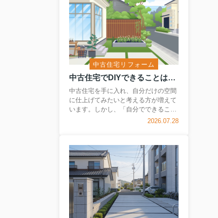
中古住宅リフォーム
中古住宅でDIYできることは何がある？プロに任せる作業との違いも解説
中古住宅を手に入れ、自分だけの空間
に仕上げてみたいと考える方が増えて
います。しかし、「自分でできるこ
と」と「プロに任せた方が良いこと」
2026.07.28
の境界は意外と分かりにくいもので
す。この記事では、初心者にも分かり
やすく、どこまでDIYで挑戦できるの
か、どんな作業は専門業者に依頼すべ
きか、その判断のコツをお伝えしま
す。自分らしい住まいを安心して作る
ためのヒントを、分かりやすくご紹介
します。 【目次】・DIYで挑戦しやす
い作業内容とメリット・DIYが向いて
いる範囲とプロに任せるべき領域の判