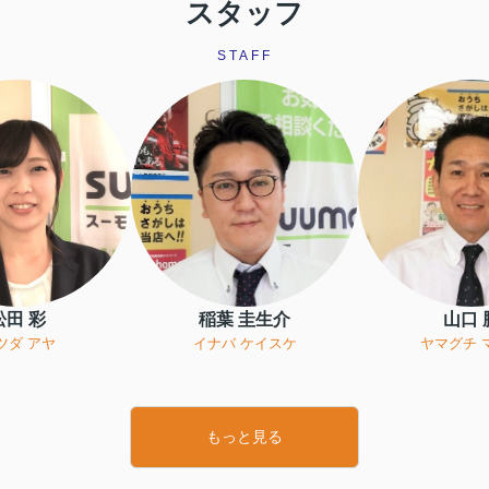
スタッフ
STAFF
松田 彩
稲葉 圭生介
山口 
ツダ アヤ
イナバ ケイスケ
ヤマグチ 
もっと見る