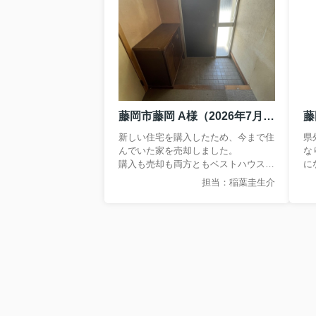
藤岡市藤岡 A様（2026年7月 売却）
新しい住宅を購入したため、今まで住
県
んでいた家を売却しました。
な
購入も売却も両方ともベストハウスさ
に
んにお任せして正解でした(^^♪
本
担当：稲葉圭生介
ム
担
り