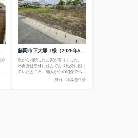
2026年6月 購入）
藤岡市下大塚 T様（2026年5月 買取）
紹介
親から相続した古家が有りました。
私自身は県外に住んでおり処分に困っ
リ
ていたところ、知人からの紹介でベス
トハウスさんを紹介していただきまし
担当：稲葉圭生介
いし
た。
古家の解体処分や各種手続きも全てお
任せ出来て助かりました。