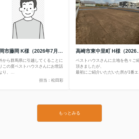
藤岡市藤岡 K様（2026年7月購入）
高崎市東中里町 H様（
外から群馬県に引越してくることに
ベストハウスさんに土地を色々ご
りこの度ベストハウスさんにお世話
頂きましたが、
なり、
最初にご紹介いただいた所が1番エ
日中古住宅購入、これからリフォー
ア的に良かったので決めました。
担当：松田彩
を行います。
これから建物です、よろしくお願
当の松田さんリフォーム関係の段取
ます。
等もよろしくお願いします。
もっとみる