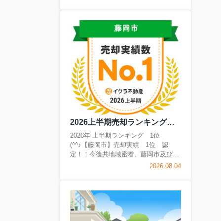
も多いのではないでしょうか。この記
事では、住宅ローン審査に通るための
具体的な条件や事前にできる対策につ
いて分かりやすく解説します。安定収
入や自己資金の準備、正しい申し込み
方まで、審査通過のために重要なポイ
ントを押さえてご紹介しますので、ぜ
ひ最後までご覧ください。 【目次】・
収入・勤続年数・信用情報の安定性が
基礎条件・自己資金と借入希望額の調
整で返済負担を軽減・申し込み時期や
申し込み方法で通過率を高める工夫・
ペアローン・収入合算などの融通ある
2026上半期売却ランキング 1位(^^♪
申し込み方法の活...
2026年 上半期ランキング 1位
(^^♪【藤岡市】売却実績 1位 認
定！！今後共地域密着、藤岡市及び近
隣エリアの不動産売却のお役に立てる
2026.08.04
よう努めてまいりますベストハウス株
式会社スタッフ一同不動産売却（スピ
ード売却＆高価買取！！）