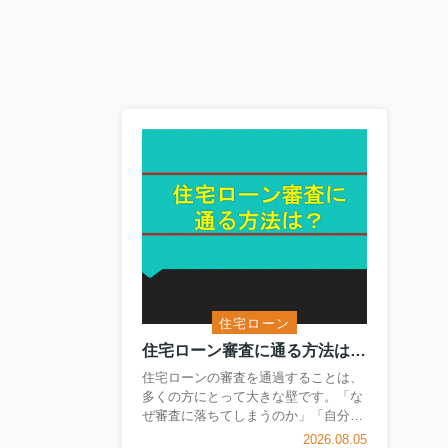
住宅ローン
住宅ローン審査に通る方法は？条件や安定収入のポイント解説
住宅ローンの審査を通過することは、
多くの方にとって大きな壁です。「な
ぜ審査に落ちてしまうのか」「自分に
できる対策はあるのか」と悩まれる方
2026.08.05