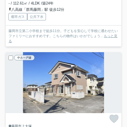
- / 112.61㎡ / 4LDK /築24年
八高線「群馬藤岡」駅 徒歩12分
都市ガス
公共下水
藤岡市立第二小学校まで徒歩11分。子どもを安心して学校に通わせたい
ファミリーにおすすめです。こちらの物件はいかがでしょう...
もっと見
る
中古一戸建
藤岡市上大塚