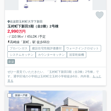
佐波郡玉村町大字下新田
玉村町下新田3期（全2棟）2号棟
2,990
万円
- / 110.96㎡ / 4SLDK /予定
高崎線「新町」駅 徒歩66分
プロパンガス
建設住宅性能評価書付
ウォークインクロゼット
システムキッチン
カウンターキッチン
浴室乾燥機
新築
ぜひ一度見ていただきたい、「玉村町下新田3期（全2棟）2号棟」で
す。通学区域の小学校は玉村町立玉村小学校徒歩6分。内外装...
もっと
見る
新築一戸建