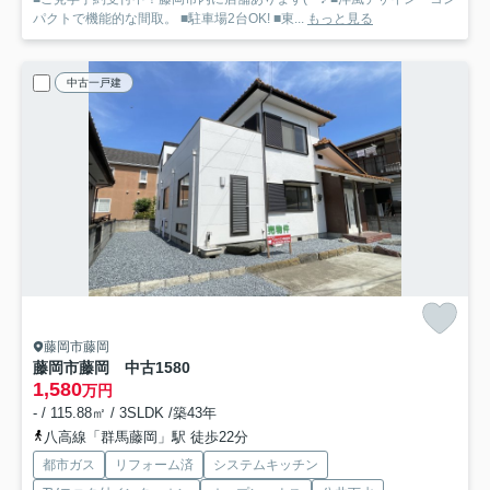
パクトで機能的な間取。 ■駐車場2台OK! ■東...
もっと見る
中古一戸建
藤岡市藤岡
藤岡市藤岡 中古1580
1,580
万円
- / 115.88㎡ / 3SLDK /築43年
八高線「群馬藤岡」駅 徒歩22分
都市ガス
リフォーム済
システムキッチン