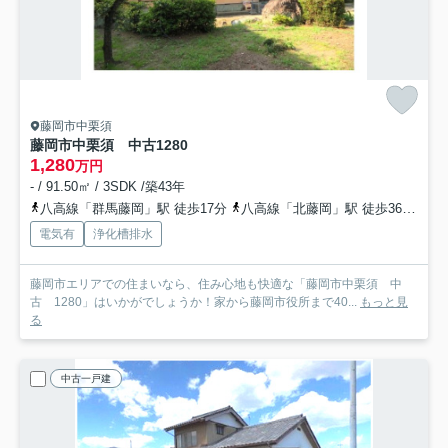
藤岡市中栗須
藤岡市中栗須 中古1280
1,280
万円
- / 91.50㎡ / 3SDK /築43年
八高線「群馬藤岡」駅 徒歩17分
八高線「北藤岡」駅 徒歩36分
高
電気有
浄化槽排水
藤岡市エリアでの住まいなら、住み心地も快適な「藤岡市中栗須 中
古 1280」はいかがでしょうか！家から藤岡市役所まで40...
もっと見
る
中古一戸建