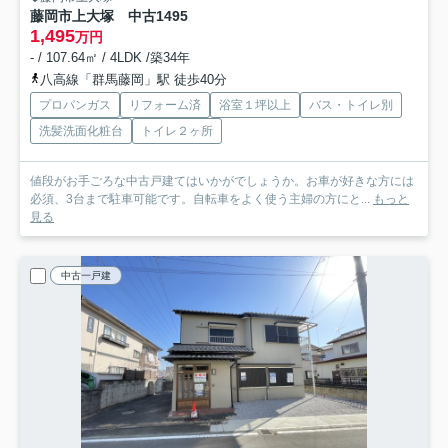
藤岡市上大塚 中古1495
1,495
万円
- / 107.64㎡ / 4LDK /築34年
八高線「群馬藤岡」駅 徒歩40分
プロパンガス
リフォーム済
浴室１坪以上
バス・トイレ別
洗髪洗面化粧台
トイレ２ヶ所
値段がお手ごろな中古戸建てはいかがでしょうか。お車が好きな方には
必須、3台まで駐車可能です。自転車をよく使う主婦の方にと...
もっと
見る
中古一戸建