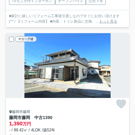
TVモニタ付インターホン
オープンハウス
公共下水
■家計に嬉しいリフォーム工事後引渡しなのですぐにお住い頂けます
(^^♪ 【リフォーム内容】 ■内装：トイレ新品に交換、...
もっと見る
中古一戸建
藤岡市藤岡
藤岡市藤岡 中古1390
1,390
万円
- / 89.42㎡ / 4LDK /築52年