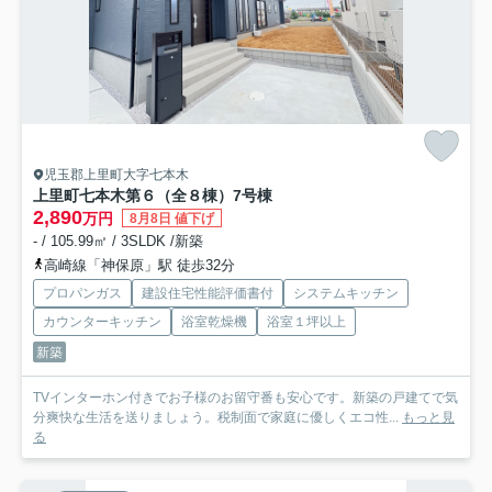
児玉郡上里町大字七本木
上里町七本木第６（全８棟）7号棟
2,890
万円
8月8日 値下げ
- / 105.99㎡ / 3SLDK /新築
高崎線「神保原」駅 徒歩32分
プロパンガス
建設住宅性能評価書付
システムキッチン
カウンターキッチン
浴室乾燥機
浴室１坪以上
新築
TVインターホン付きでお子様のお留守番も安心です。新築の戸建てで気
分爽快な生活を送りましょう。税制面で家庭に優しくエコ性...
もっと見
る