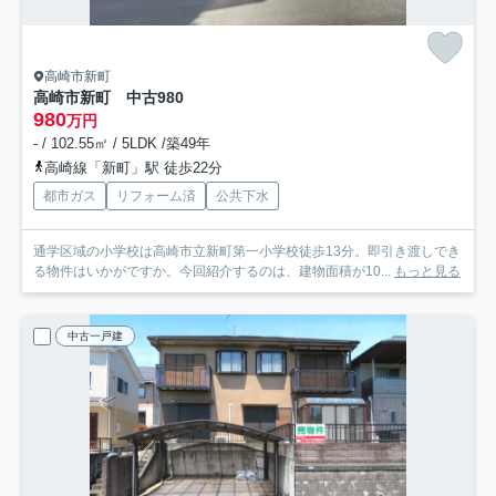
高崎市新町
高崎市新町 中古980
980
万円
- / 102.55㎡ / 5LDK /築49年
高崎線「新町」駅 徒歩22分
都市ガス
リフォーム済
公共下水
通学区域の小学校は高崎市立新町第一小学校徒歩13分。即引き渡しでき
る物件はいかがですか。今回紹介するのは、建物面積が10...
もっと見る
中古一戸建