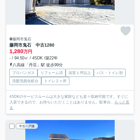
藤岡市鬼石
藤岡市鬼石 中古1280
1,280
万円
- / 94.50㎡ / 4SDK /築22年
八高線「丹荘」駅 徒歩99分
プロパンガス
リフォーム済
浴室１坪以上
バス・トイレ別
洗髪洗面化粧台
トイレ２ヶ所
4SDKのサービスルームは大きな家財なども楽々収納可能です。すぐに
入居できるので、お待ちいただくことはありません。駐車台...
もっと見
る
中古一戸建