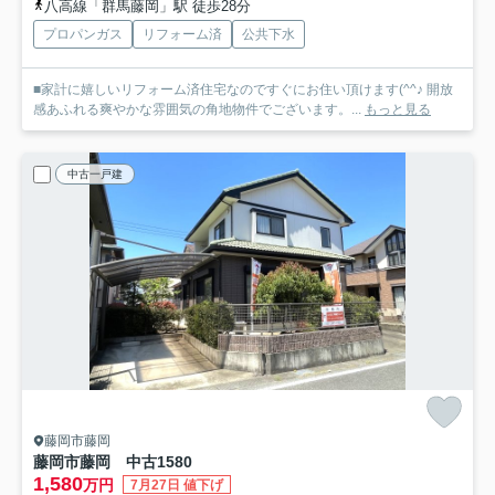
八高線「群馬藤岡」駅 徒歩28分
プロパンガス
リフォーム済
公共下水
■家計に嬉しいリフォーム済住宅なのですぐにお住い頂けます(^^♪ 開放
感あふれる爽やかな雰囲気の角地物件でございます。...
もっと見る
中古一戸建
藤岡市藤岡
藤岡市藤岡 中古1580
1,580
万円
7月27日 値下げ