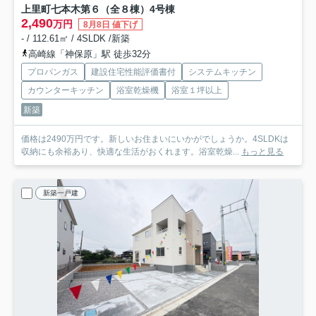
上里町七本木第６（全８棟）4号棟
2,490
万円
8月8日 値下げ
- / 112.61㎡ / 4SLDK /新築
高崎線「神保原」駅 徒歩32分
プロパンガス
建設住宅性能評価書付
システムキッチン
カウンターキッチン
浴室乾燥機
浴室１坪以上
新築
価格は2490万円です。新しいお住まいにいかがでしょうか。4SLDKは
収納にも余裕あり、快適な生活がおくれます。浴室乾燥...
もっと見る
新築一戸建