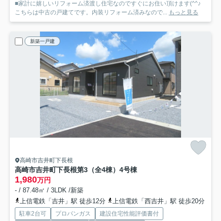
■家計に嬉しいリフォーム済渡し住宅なのですぐにお住い頂けます(^^♪
こちらは中古の戸建てです。内装リフォーム済みなので...
もっと見る
新築一戸建
高崎市吉井町下長根
高崎市吉井町下長根第3（全4棟）4号棟
1,980
万円
- / 87.48㎡ / 3LDK /新築
上信電鉄「吉井」駅 徒歩12分
上信電鉄「西吉井」駅 徒歩20分
駐車2台可
プロパンガス
建設住宅性能評価書付