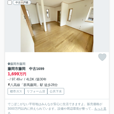
中古一戸建
藤岡市藤岡
藤岡市藤岡 中古1699
1,699
万円
- / 97.49㎡ / 4LDK /築30年
八高線「群馬藤岡」駅 徒歩28分
都市ガス
リフォーム済
公共下水
でこぼこがない平坦地はみんなが安心に生活できますよ。販売価格が
3000万円以内に抑えられています。設備や周辺環境が整って...
もっと見
る