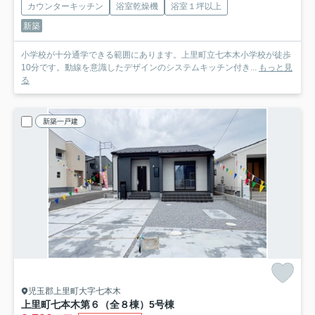
カウンターキッチン
浴室乾燥機
浴室１坪以上
新築
小学校が十分通学できる範囲にあります。上里町立七本木小学校が徒歩
10分です。動線を意識したデザインのシステムキッチン付き...
もっと見
る
新築一戸建
児玉郡上里町大字七本木
上里町七本木第６（全８棟）5号棟