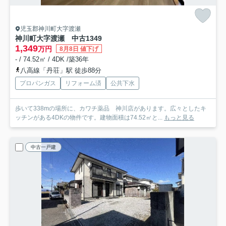
児玉郡神川町大字渡瀬
神川町大字渡瀬 中古1349
1,349
万円
8月8日 値下げ
- / 74.52㎡ / 4DK /築36年
八高線「丹荘」駅 徒歩88分
プロパンガス
リフォーム済
公共下水
歩いて338mの場所に、カワチ薬品 神川店があります。広々としたキ
ッチンがある4DKの物件です。建物面積は74.52㎡と...
もっと見る
中古一戸建