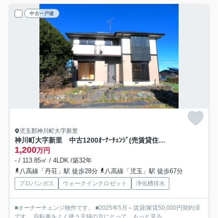
中古一戸建
児玉郡神川町大字新里
神川町大字新里 中古1200ｵｰﾅｰﾁｪﾝｼﾞ(売賃貸住宅）
1,200
万円
- / 113.85㎡ / 4LDK /築32年
八高線「丹荘」駅 徒歩28分
八高線「児玉」駅 徒歩67分
プロパンガス
ウォークインクロゼット
浄化槽排水
■オーナーチェンジ物件です。 ■2025年5月～賃貸/家賃50,000円契約済
です。 自転車をよく使う主婦の方にとって...
もっと見る