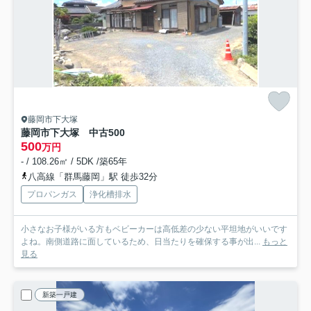
藤岡市下大塚
藤岡市下大塚 中古500
500
万円
- / 108.26㎡ / 5DK /築65年
八高線「群馬藤岡」駅 徒歩32分
プロパンガス
浄化槽排水
小さなお子様がいる方もベビーカーは高低差の少ない平坦地がいいです
よね。南側道路に面しているため、日当たりを確保する事が出...
もっと
見る
新築一戸建