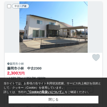
中古一戸建
藤岡市小林
藤岡市小林 中古2300
2,300
万円
- / 121.73㎡ / 3SLDK /築8年
八高線「群馬藤岡」駅 徒歩11分
当サイトでは、お客様の当サイト利用状況把握、サービス向上検討を目的と
して、クッキー（Cookie）を使用しています。
陽当り良好
オール電化
バリアフリー
システムキッチン
詳しくは、当社の
「Cookieの取扱いについて」
をご確認ください。
カウンターキッチン
浴室１坪以上
閉じる