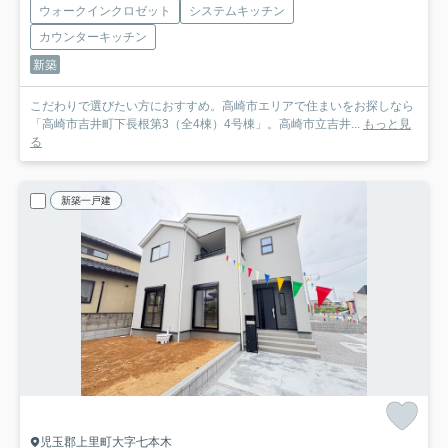
ウォークインクロゼット
システムキッチン
カウンターキッチン
新築
こだわりで選びたい方におすすめ。高崎市エリアで住まいをお探しなら
「高崎市吉井町下長根第3（全4棟）4号棟」。高崎市立吉井...
もっと見
る
新築一戸建
児玉郡上里町大字七本木