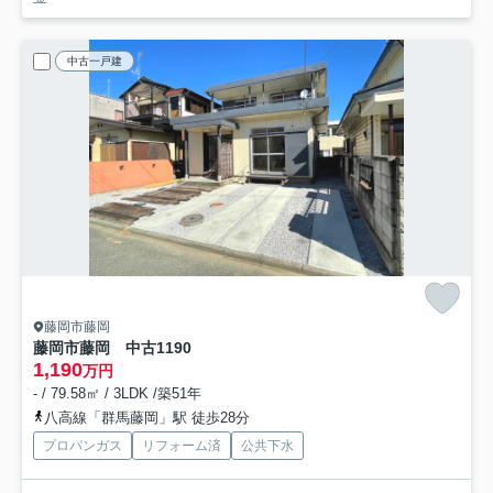
中古一戸建
藤岡市藤岡
藤岡市藤岡 中古1190
1,190
万円
- / 79.58㎡ / 3LDK /築51年
八高線「群馬藤岡」駅 徒歩28分
プロパンガス
リフォーム済
公共下水