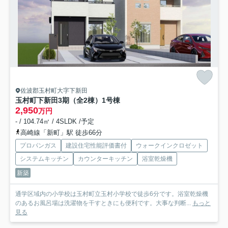
佐波郡玉村町大字下新田
玉村町下新田3期（全2棟）1号棟
2,950
万円
- / 104.74㎡ / 4SLDK /予定
高崎線「新町」駅 徒歩66分
プロパンガス
建設住宅性能評価書付
ウォークインクロゼット
システムキッチン
カウンターキッチン
浴室乾燥機
新築
通学区域内の小学校は玉村町立玉村小学校で徒歩6分です。浴室乾燥機
のあるお風呂場は洗濯物を干すときにも便利です。大事な判断...
もっと
見る