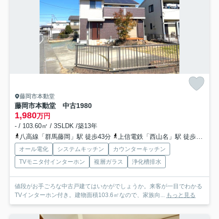
藤岡市本動堂
藤岡市本動堂 中古1980
1,980
万円
- / 103.60㎡ / 3SLDK /築13年
八高線「群馬藤岡」駅 徒歩43分
上信電鉄「西山名」駅 徒歩35分
オール電化
システムキッチン
カウンターキッチン
TVモニタ付インターホン
複層ガラス
浄化槽排水
値段がお手ごろな中古戸建てはいかがでしょうか。来客が一目でわかる
TVインターホン付き。建物面積103.6㎡なので、家族向...
もっと見る