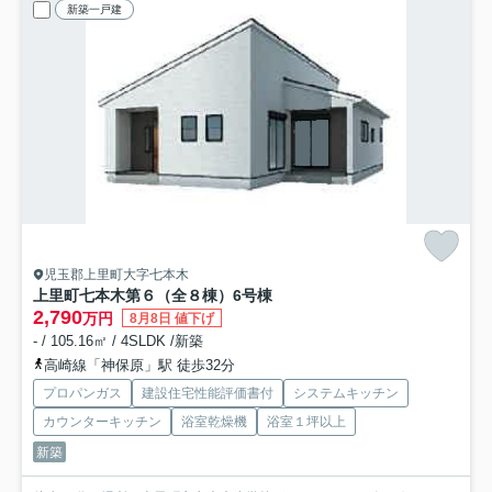
新築一戸建
児玉郡上里町大字七本木
上里町七本木第６（全８棟）6号棟
2,790
万円
8月8日 値下げ
- / 105.16㎡ / 4SLDK /新築
高崎線「神保原」駅 徒歩32分
プロパンガス
建設住宅性能評価書付
システムキッチン
カウンターキッチン
浴室乾燥機
浴室１坪以上
新築