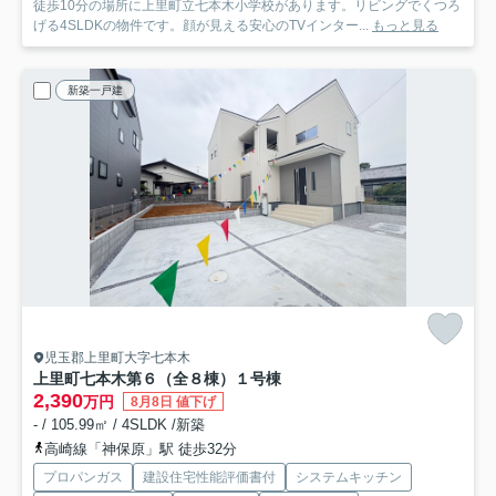
徒歩10分の場所に上里町立七本木小学校があります。リビングでくつろ
げる4SLDKの物件です。顔が見える安心のTVインター...
もっと見る
新築一戸建
児玉郡上里町大字七本木
上里町七本木第６（全８棟）１号棟
2,390
万円
8月8日 値下げ
- / 105.99㎡ / 4SLDK /新築
高崎線「神保原」駅 徒歩32分
プロパンガス
建設住宅性能評価書付
システムキッチン