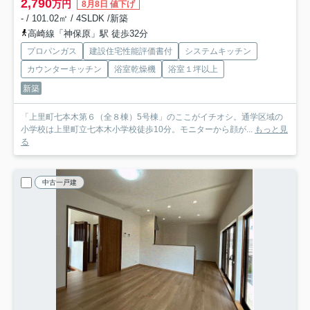
2,790
万円
8月8日 値下げ
- / 101.02㎡ / 4SLDK /新築
高崎線「神保原」駅 徒歩32分
プロパンガス
建設住宅性能評価書付
システムキッチン
カウンターキッチン
浴室乾燥機
浴室１坪以上
新築
「上里町七本木第６（全８棟）5号棟」のここがイチオシ。通学区域の
小学校は上里町立七本木小学校徒歩10分。モニターから顔が...
もっと見
る
中古一戸建