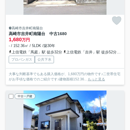
高崎市吉井町南陽台
高崎市吉井町南陽台 中古1680
1,680
万円
- / 152.36㎡ / 5LDK /築30年
上信電鉄「馬庭」駅 徒歩32分
上信電鉄「吉井」駅 徒歩52分
上信
プロパンガス
公共下水
大事な判断基準でもある購入価格が、1,680万円の物件です♪二世帯住宅
がお手頃な価格でのご紹介です♪建物面積152.36...
もっと見る
中古一戸建