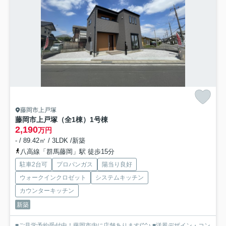
藤岡市上戸塚
藤岡市上戸塚（全1棟）1号棟
2,190
万円
- / 89.42㎡ / 3LDK /新築
八高線「群馬藤岡」駅 徒歩15分
駐車2台可
プロパンガス
陽当り良好
ウォークインクロゼット
システムキッチン
カウンターキッチン
新築
■ご見学予約受付中！藤岡市内に店舗あります(^^♪ ■洋風デザイン・コン