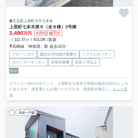
児玉郡上里町大字七本木
上里町七本木第６（全８棟）3号棟
2,490
万円
8月8日 値下げ
- / 111.37㎡ / 4SLDK /新築
高崎線「神保原」駅 徒歩32分
プロパンガス
建設住宅性能評価書付
システムキッチン
カウンターキッチン
浴室乾燥機
浴室１坪以上
新築
ファミリー向けのポイント、上里町立七本木小学校が徒歩10分のところ
にあります。身支度にもお使いいただける、洗面所が独立し...
もっと見
る
新築一戸建