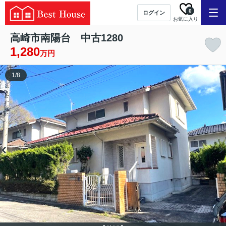
0
ログイン
お気に入り
高崎市南陽台 中古1280
1,280
万円
1
/
8