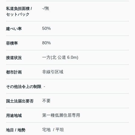
-/無
私道負担面積 /
セットバック
50%
建ぺい率
80%
容積率
一方(北 公道 6.0m)
接道状況
非線引区域
都市計画
-
その他法令上の制限
不要
国土法届出要否
第一種低層住居専用
用途地域
宅地 / 平坦
地目 / 地勢