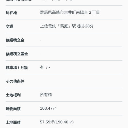
群馬県
高崎市
吉井町南陽台
２丁目
所在地
上信電鉄
「
馬庭
」駅 徒歩28分
交通
-
修繕積立金
-
修繕積立基金
有 / -
駐車場 / 月額
その他条件
所有権
土地権利
108.47㎡
建物面積
57.59坪(190.40㎡)
土地面積