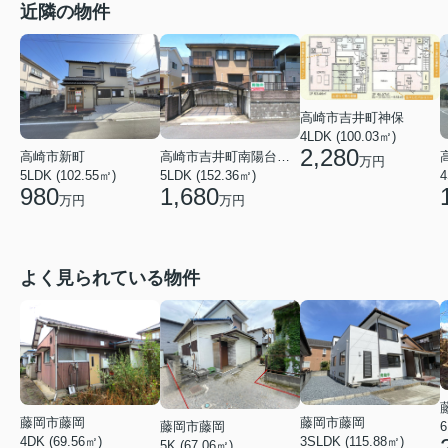
近隣の物件
高崎市吉井町神保
4LDK (100.03㎡)
2,280
高崎市新町
高崎市吉井町南陽台１丁目
万円
5LDK (102.55㎡)
5LDK (152.36㎡)
4
980
1,680
万円
万円
よく見られている物件
藤岡市藤岡
藤岡市藤岡
6
藤岡市藤岡
4DK (69.56㎡)
3SLDK (115.88㎡)
5K (67.06㎡)