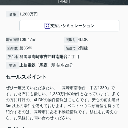
【外観】
1,280万円
価格
支払いシミュレーション
108.47㎡
4LDK
建物面積
間取り
築35年
2階建
築年数
階建て
群馬県
高崎市
吉井町南陽台
２丁目
所在地
上信電鉄
「
馬庭
」駅 徒歩28分
交通
セールスポイント
ぜひ一度見ていただきたい、「高崎市南陽台 中古1380」で
す。お財布にも優しい、1,380万円の物件となっています。多く
の方に好評の、4LDKの物件情報はこちらです。安心の前面道路
6m以上の条件を備えております。ベストハウスが自信を持って
紹介するのは、高崎市にある不動産情報です。移住をお考えな
ら、お気軽にお問い合わせください。