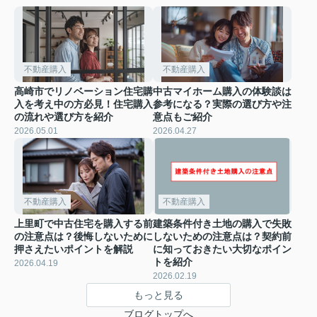
不動産購入
不動産購入
高崎市でリノベーション住宅購
中古マイホーム購入の体験談は
入を考え中の方必見！住宅購入
参考になる？実際の選び方や注
の流れや選び方を紹介
意点もご紹介
2026.05.01
2026.04.27
不動産購入
不動産購入
上里町で中古住宅を購入する前
建築条件付き土地の購入で失敗
の注意点は？後悔しないために
しないための注意点は？契約前
押さえたいポイントを解説
に知っておきたい大切なポイン
トを紹介
2026.04.19
2026.02.19
もっと見る
ブログトップへ