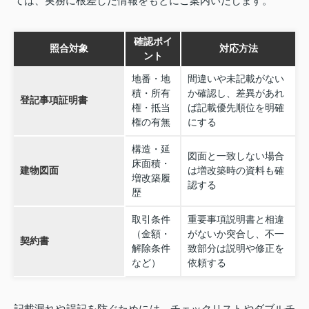
ては、実務に根差した情報をもとにご案内いたします。
確認ポイ
照合対象
対応方法
ント
地番・地
間違いや未記載がない
積・所有
か確認し、差異があれ
登記事項証明書
権・抵当
ば記載優先順位を明確
権の有無
にする
構造・延
図面と一致しない場合
床面積・
建物図面
は増改築時の資料も確
増改築履
認する
歴
取引条件
重要事項説明書と相違
（金額・
がないか突合し、不一
契約書
解除条件
致部分は説明や修正を
など）
依頼する
記載漏れや誤記を防ぐためには、チェックリストやダブルチ