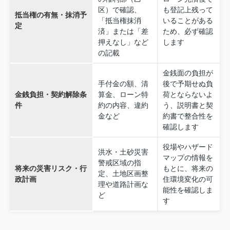
区）で確認、
も登記上残って
抵当権の有無・抹消予
「抵当権抹消
いることがある
定
済」または「差
ため、必ず確認
押えなし」など
します
の記載
金銭面の負担が
手付金の額、清
後で予期せぬ負
金銭負担・契約解除条
算金、ローン特
荷とならないよ
件
約の内容、違約
う、説明書と契
金など
約書で整合性を
確認します
役場やハザード
洪水・土砂災害
マップの情報を
警戒区域の指
将来の災害リスク・行
もとに、将来の
定、土地区画整
政計画
住環境変化の可
理や道路計画な
能性を確認しま
ど
す