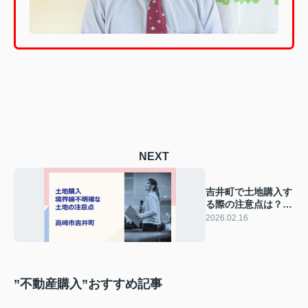
NEXT
吉井町で土地購入す
る際の注意点は？境
界トラブルを防ぐ確
2026.02.16
認方法も解説
”不動産購入”おすすめ記事