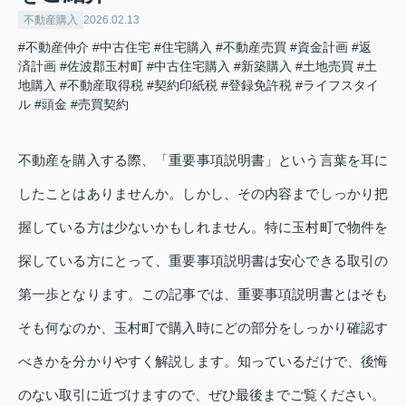
不動産購入
2026.02.13
#不動産仲介
#中古住宅
#住宅購入
#不動産売買
#資金計画
#返
済計画
#佐波郡玉村町
#中古住宅購入
#新築購入
#土地売買
#土
地購入
#不動産取得税
#契約印紙税
#登録免許税
#ライフスタイ
ル
#頭金
#売買契約
不動産を購入する際、「重要事項説明書」という言葉を耳に
したことはありませんか。しかし、その内容までしっかり把
握している方は少ないかもしれません。特に玉村町で物件を
探している方にとって、重要事項説明書は安心できる取引の
第一歩となります。この記事では、重要事項説明書とはそも
そも何なのか、玉村町で購入時にどの部分をしっかり確認す
べきかを分かりやすく解説します。知っているだけで、後悔
のない取引に近づけますので、ぜひ最後までご覧ください。