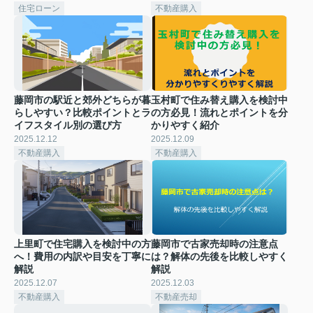
住宅ローン
不動産購入
藤岡市の駅近と郊外どちらが暮
玉村町で住み替え購入を検討中
らしやすい？比較ポイントとラ
の方必見！流れとポイントを分
イフスタイル別の選び方
かりやすく紹介
2025.12.12
2025.12.09
不動産購入
不動産購入
上里町で住宅購入を検討中の方
藤岡市で古家売却時の注意点
へ！費用の内訳や目安を丁寧に
は？解体の先後を比較しやすく
解説
解説
2025.12.07
2025.12.03
不動産購入
不動産売却