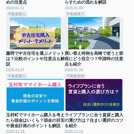
めの注意点
らすための流れを解説
2026.01.11
2026.01.09
不動産購入
不動産購入
藤岡で中古住宅を選ぶメリット
買い替え特例を高崎で使うと節
は？比較ポイントや注意点も解
税にどう役立つ？申請時の注意
説
点も紹介
2026.01.07
2026.01.03
不動産購入
不動産売却
玉村町でマイホーム購入を考え
ライフプランに合う賃貸と購入
たら頭金はいくら？頭金の目安
の選び方は？住まい選択のコツ
や資金計画のポイントも解説
を紹介
2025.12.18
2025.12.14