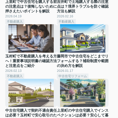
上里町で中古住宅を購入する前
吉井町で土地購入する際の注意
の注意点は？後悔しないために
点は？境界トラブルを防ぐ確認
押さえたいポイントを解説
方法も解説
2026.04.19
2026.02.16
不動産購入
不動産購入
玉村町で不動産購入を考える方
藤岡市で中古住宅をどこまでリ
へ！重要事項説明書の確認方法
フォームする？補助制度や範囲
と注意点をご紹介
の決め方を解説
2026.02.13
2026.01.17
不動産購入
中古住宅リフォーム
中古住宅購入で契約不適合責任
上里町の中古住宅購入でインス
は必要？玉村町で安心取引のた
ペクションは必要？安心して暮