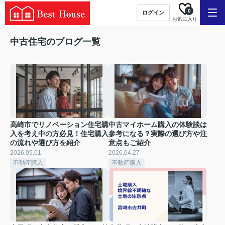
0
ログイン
お気に入り
中古住宅のブログ一覧
高崎市でリノベーション住宅購
中古マイホーム購入の体験談は
入を考え中の方必見！住宅購入
参考になる？実際の選び方や注
の流れや選び方を紹介
意点もご紹介
2026.05.01
2026.04.27
不動産購入
不動産購入