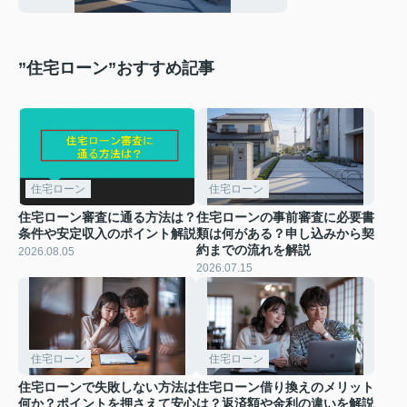
”住宅ローン”おすすめ記事
住宅ローン
住宅ローン
住宅ローン審査に通る方法は？
住宅ローンの事前審査に必要書
条件や安定収入のポイント解説
類は何がある？申し込みから契
約までの流れを解説
2026.08.05
2026.07.15
住宅ローン
住宅ローン
住宅ローンで失敗しない方法は
住宅ローン借り換えのメリット
何か？ポイントを押さえて安心
は？返済額や金利の違いを解説