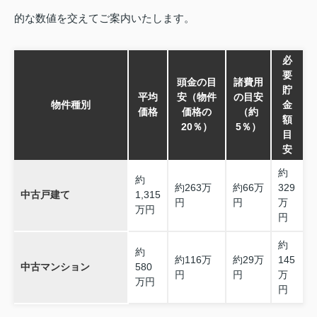
的な数値を交えてご案内いたします。
必
要
頭金の目
諸費用
貯
平均
安（物件
の目安
物件種別
金
価格
価格の
（約
額
20％）
5％）
目
安
約
約
約263万
約66万
329
中古戸建て
1,315
円
円
万
万円
円
約
約
約116万
約29万
145
中古マンション
580
円
円
万
万円
円