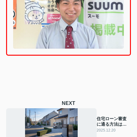
NEXT
住宅ローン審査
に通る方法は？
準備や対策のポ
2025.12.20
イントも紹介