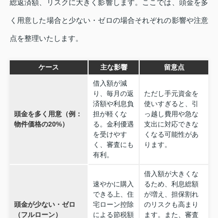
総返済額、リスクに大きく影響します。ここでは、頭金を多
く用意した場合と少ない・ゼロの場合それぞれの影響や注意
点を整理いたします。
ケース
主な影響
留意点
借入額が減
り、毎月の返
ただし手元資金を
済額や利息負
使いすぎると、引
頭金を多く用意（例：
担が軽くな
っ越し費用や急な
物件価格の20%）
る。金利優遇
支出に対応できな
を受けやす
くなる可能性があ
く、審査にも
ります。
有利。
借入額が大きくな
速やかに購入
るため、利息総額
できる上、住
が増え、担保割れ
頭金が少ない・ゼロ
宅ローン控除
のリスクも高まり
（フルローン）
による節税額
ます。また、審査