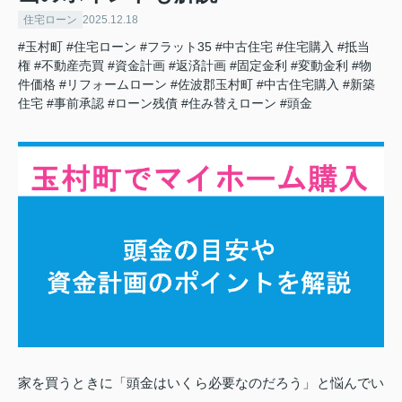
住宅ローン
2025.12.18
#玉村町
#住宅ローン
#フラット35
#中古住宅
#住宅購入
#抵当
権
#不動産売買
#資金計画
#返済計画
#固定金利
#変動金利
#物
件価格
#リフォームローン
#佐波郡玉村町
#中古住宅購入
#新築
住宅
#事前承認
#ローン残債
#住み替えローン
#頭金
家を買うときに「頭金はいくら必要なのだろう」と悩んでい