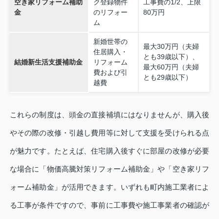
空き家リフォーム補助
ク登録物件
工事費の1/2、上限
金
のリフォー
80万円
ム
新婚世帯の
最大30万円（夫婦
住居購入・
とも39歳以下）、
結婚新生活支援補助金
リフォーム
最大60万円（夫婦
費および引
とも29歳以下）
越費
これらの制度は、頭金の直接補填にはなりませんが、購入後
やその際の改修・引越し費用等に対して支援を受けられる点
が魅力です。たとえば、住宅購入後すぐに部屋の改修が必要
な場合に「物価高騰対策リフォーム補助金」や「空き家リフ
ォーム補助金」が活用できます。いずれも町内施工業者によ
る工事が条件ですので、事前に工事費や施工事業者の確認が