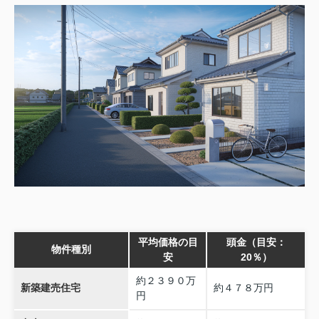
平均価格の目
頭金（目安：
物件種別
安
20％）
約２３９０万
新築建売住宅
約４７８万円
円