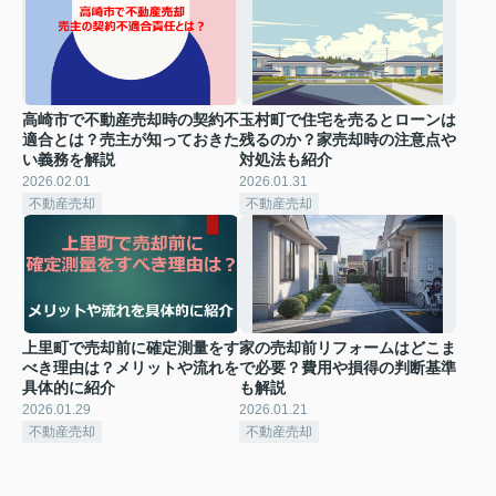
高崎市で不動産売却時の契約不
玉村町で住宅を売るとローンは
適合とは？売主が知っておきた
残るのか？家売却時の注意点や
い義務を解説
対処法も紹介
2026.02.01
2026.01.31
不動産売却
不動産売却
上里町で売却前に確定測量をす
家の売却前リフォームはどこま
べき理由は？メリットや流れを
で必要？費用や損得の判断基準
具体的に紹介
も解説
2026.01.29
2026.01.21
不動産売却
不動産売却