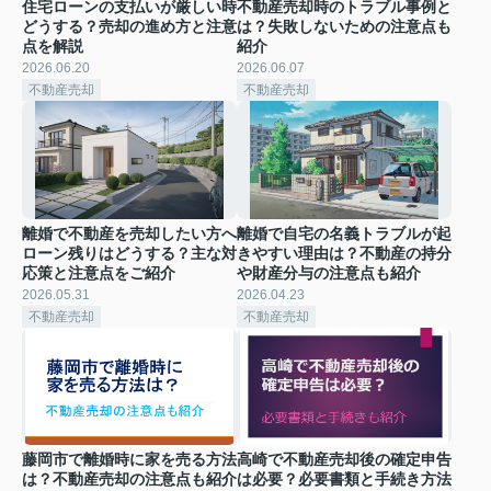
住宅ローンの支払いが厳しい時
不動産売却時のトラブル事例と
どうする？売却の進め方と注意
は？失敗しないための注意点も
点を解説
紹介
2026.06.20
2026.06.07
不動産売却
不動産売却
離婚で不動産を売却したい方へ
離婚で自宅の名義トラブルが起
ローン残りはどうする？主な対
きやすい理由は？不動産の持分
応策と注意点をご紹介
や財産分与の注意点も紹介
2026.05.31
2026.04.23
不動産売却
不動産売却
藤岡市で離婚時に家を売る方法
高崎で不動産売却後の確定申告
は？不動産売却の注意点も紹介
は必要？必要書類と手続き方法