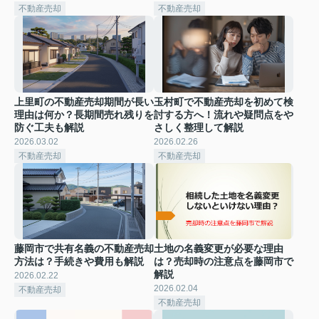
不動産売却
不動産売却
上里町の不動産売却期間が長い
玉村町で不動産売却を初めて検
理由は何か？長期間売れ残りを
討する方へ！流れや疑問点をや
防ぐ工夫も解説
さしく整理して解説
2026.03.02
2026.02.26
不動産売却
不動産売却
藤岡市で共有名義の不動産売却
土地の名義変更が必要な理由
方法は？手続きや費用も解説
は？売却時の注意点を藤岡市で
解説
2026.02.22
2026.02.04
不動産売却
不動産売却