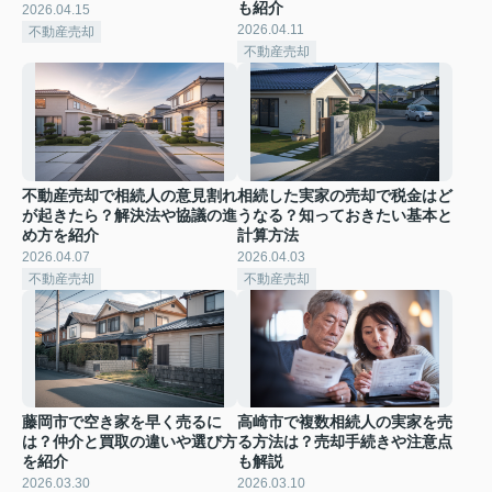
も紹介
2026.04.15
2026.04.11
不動産売却
不動産売却
不動産売却で相続人の意見割れ
相続した実家の売却で税金はど
が起きたら？解決法や協議の進
うなる？知っておきたい基本と
め方を紹介
計算方法
2026.04.07
2026.04.03
不動産売却
不動産売却
藤岡市で空き家を早く売るに
高崎市で複数相続人の実家を売
は？仲介と買取の違いや選び方
る方法は？売却手続きや注意点
を紹介
も解説
2026.03.30
2026.03.10