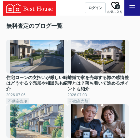
0
ログイン
お気に入り
無料査定のブログ一覧
住宅ローンの支払いが厳しい時
離婚で家を売却する際の感情整
はどうする？売却や相談先も紹
理とは？落ち着いて進めるポイ
介
ントも紹介
2026.07.06
2026.07.03
不動産売却
不動産売却