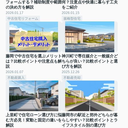
フォームする？補助制度や範囲
何？注意点や快適に暮らす工夫
の決め方を解説
をご紹介
2026.01.17
2026.01.15
中古住宅リフォーム
規格型住宅
藤岡で中古住宅を選ぶメリット
神川町で専任媒介と一般媒介ど
は？比較ポイントや注意点も解
ちらが良い？比較ポイントと選
説
び方を解説
2026.01.07
2025.12.26
不動産購入
不動産売却
上里町で住宅ローン選び方に悩
藤岡市の駅近と郊外どちらが暮
む方必見！変動と固定の違いを
らしやすい？比較ポイントとラ
解説
イフスタイル別の選び方