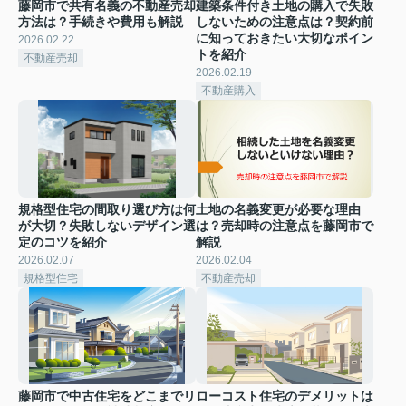
藤岡市で共有名義の不動産売却
建築条件付き土地の購入で失敗
方法は？手続きや費用も解説
しないための注意点は？契約前
に知っておきたい大切なポイン
2026.02.22
トを紹介
不動産売却
2026.02.19
不動産購入
規格型住宅の間取り選び方は何
土地の名義変更が必要な理由
が大切？失敗しないデザイン選
は？売却時の注意点を藤岡市で
定のコツを紹介
解説
2026.02.07
2026.02.04
規格型住宅
不動産売却
藤岡市で中古住宅をどこまでリ
ローコスト住宅のデメリットは