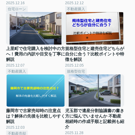
2025.12.16
2025.12.12
住宅ローン
不動産購入
上里町で住宅購入を検討中の方
規格型住宅と建売住宅どちらが
へ！費用の内訳や目安を丁寧に
自分に合う？比較ポイントや特
解説
徴を解説
2025.12.07
2025.12.05
不動産購入
規格型住宅
藤岡市で古家売却時の注意点
児玉郡で遺産分割協議書の書き
は？解体の先後を比較しやすく
方に悩んでいませんか 不動産
解説
相続時の作成手順と記載例も紹
介
2025.12.03
2025.11.28
不動産売却