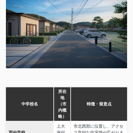
所在
地
中学校名
（市
特徴・留意点
内概
略）
上大
市北西部に位置し、アクセ
西中学校
塚付
ス良好な住宅地が広がりま