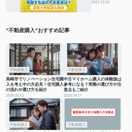
意点は？遺産分割
2025.10.16
協議も解説
”不動産購入”おすすめ記事
不動産購入
不動産購入
高崎市でリノベーション住宅購
中古マイホーム購入の体験談は
入を考え中の方必見！住宅購入
参考になる？実際の選び方や注
の流れや選び方を紹介
意点もご紹介
2026.05.01
2026.04.27
不動産購入
不動産購入