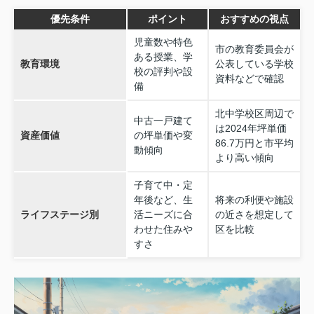
優先条件
ポイント
おすすめの視点
児童数や特色
市の教育委員会が
ある授業、学
教育環境
公表している学校
校の評判や設
資料などで確認
備
北中学校区周辺で
中古一戸建て
は2024年坪単価
資産価値
の坪単価や変
86.7万円と市平均
動傾向
より高い傾向
子育て中・定
年後など、生
将来の利便や施設
ライフステージ別
活ニーズに合
の近さを想定して
わせた住みや
区を比較
すさ