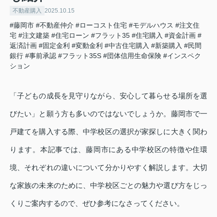
不動産購入
2025.10.15
#藤岡市
#不動産仲介
#ローコスト住宅
#モデルハウス
#注文住
宅
#注文建築
#住宅ローン
#フラット35
#住宅購入
#資金計画
#
返済計画
#固定金利
#変動金利
#中古住宅購入
#新築購入
#民間
銀行
#事前承認
#フラット35S
#団体信用生命保険
#インスペク
ション
「子どもの成長を見守りながら、安心して暮らせる場所を選
びたい」と願う方も多いのではないでしょうか。藤岡市で一
戸建てを購入する際、中学校区の選択が家探しに大きく関わ
ります。本記事では、藤岡市にある中学校区の特徴や住環
境、それぞれの違いについて分かりやすく解説します。大切
な家族の未来のために、中学校区ごとの魅力や選び方をじっ
くりご案内するので、ぜひ参考になさってください。