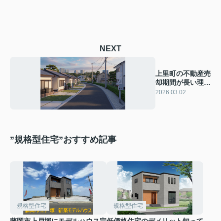
NEXT
上里町の不動産売
却期間が長い理由
は何か？長期間売
2026.03.02
れ残りを防ぐ工夫
も解説
”規格型住宅”おすすめ記事
規格型住宅
規格型住宅
藤岡市上戸塚にモデルハウス完
低価格住宅のデメリット知って