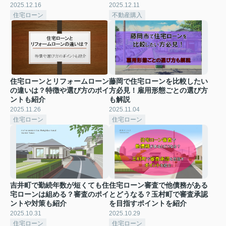
2025.12.16
2025.12.11
住宅ローン
不動産購入
住宅ローンとリフォームローン
藤岡で住宅ローンを比較したい
の違いは？特徴や選び方のポイ
方必見！雇用形態ごとの選び方
ントも紹介
も解説
2025.11.26
2025.11.04
住宅ローン
住宅ローン
吉井町で勤続年数が短くても住
住宅ローン審査で他債務がある
宅ローンは組める？審査のポイ
とどうなる？玉村町で審査承認
ントや対策も紹介
を目指すポイントを紹介
2025.10.31
2025.10.29
住宅ローン
住宅ローン