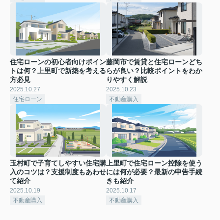
住宅ローンの初心者向けポイン
藤岡市で賃貸と住宅ローンどち
トは何？上里町で新築を考える
らが良い？比較ポイントをわか
方必見
りやすく解説
2025.10.27
2025.10.23
住宅ローン
不動産購入
玉村町で子育てしやすい住宅購
上里町で住宅ローン控除を使う
入のコツは？支援制度もあわせ
には何が必要？最新の申告手続
て紹介
きも紹介
2025.10.19
2025.10.17
不動産購入
不動産購入