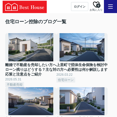
0
ログイン
お気に入り
住宅ローン控除のブログ一覧
離婚で不動産を売却したい方へ
上里町で団体生命保険を検討中
ローン残りはどうする？主な対
の方へ必要性は何か解説します
応策と注意点をご紹介
2026.03.22
2026.05.31
住宅ローン
不動産売却