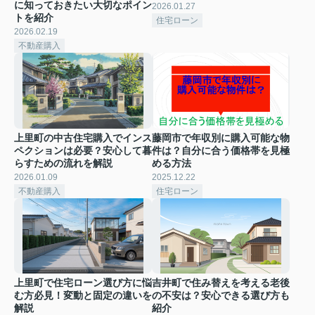
に知っておきたい大切なポイン
2026.01.27
トを紹介
住宅ローン
2026.02.19
不動産購入
上里町の中古住宅購入でインス
藤岡市で年収別に購入可能な物
ペクションは必要？安心して暮
件は？自分に合う価格帯を見極
らすための流れを解説
める方法
2026.01.09
2025.12.22
不動産購入
住宅ローン
上里町で住宅ローン選び方に悩
吉井町で住み替えを考える老後
む方必見！変動と固定の違いを
の不安は？安心できる選び方も
解説
紹介