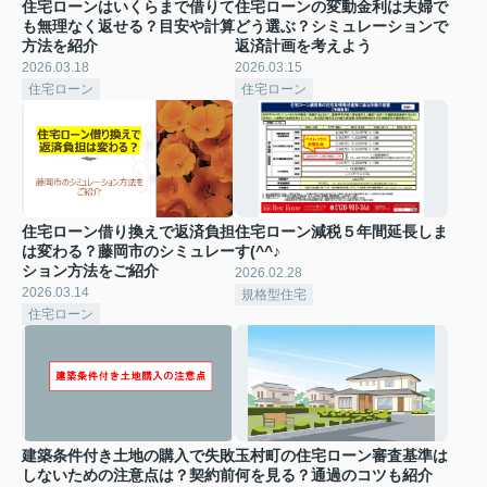
住宅ローンはいくらまで借りて
住宅ローンの変動金利は夫婦で
も無理なく返せる？目安や計算
どう選ぶ？シミュレーションで
方法を紹介
返済計画を考えよう
2026.03.18
2026.03.15
住宅ローン
住宅ローン
住宅ローン借り換えで返済負担
住宅ローン減税５年間延長しま
は変わる？藤岡市のシミュレー
す(^^♪
ション方法をご紹介
2026.02.28
2026.03.14
規格型住宅
住宅ローン
建築条件付き土地の購入で失敗
玉村町の住宅ローン審査基準は
しないための注意点は？契約前
何を見る？通過のコツも紹介