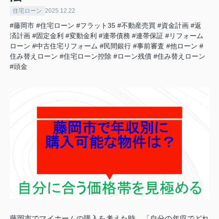
住宅ローン
2025.12.22
#藤岡市
#住宅ローン
#フラット35
#不動産売買
#資金計画
#返
済計画
#固定金利
#変動金利
#連帯債務
#連帯保証
#リフォーム
ローン
#中古住宅リフォーム
#民間銀行
#事前審査
#他ローン
#
住み替えローン
#住宅ローン控除
#ローン残債
#住み替えローン
#頭金
藤岡市でマイホームの購入を考えた時、「自分の年収でどれ