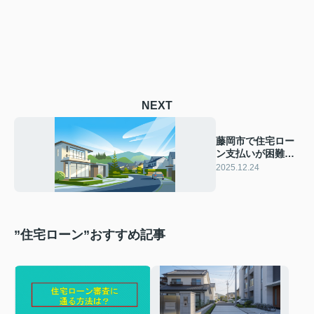
NEXT
藤岡市で住宅ロー
ン支払いが困難な
方へ！売却前に相
2025.12.24
談できる支援制度
や流れを紹介
”住宅ローン”おすすめ記事