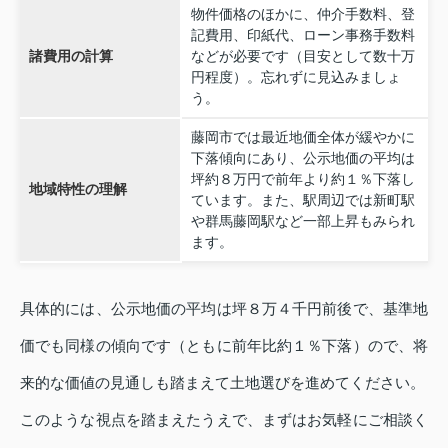
物件価格のほかに、仲介手数料、登
記費用、印紙代、ローン事務手数料
諸費用の計算
などが必要です（目安として数十万
円程度）。忘れずに見込みましょ
う。
藤岡市では最近地価全体が緩やかに
下落傾向にあり、公示地価の平均は
坪約８万円で前年より約１％下落し
地域特性の理解
ています。また、駅周辺では新町駅
や群馬藤岡駅など一部上昇もみられ
ます。
具体的には、公示地価の平均は坪８万４千円前後で、基準地
価でも同様の傾向です（ともに前年比約１％下落）ので、将
来的な価値の見通しも踏まえて土地選びを進めてください。
このような視点を踏まえたうえで、まずはお気軽にご相談く