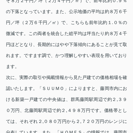
そ８万２千円／坪（２万４千円／㎡）で、前年比約０.９％
の下落となっています。また、公示地価の平均は約８万６千
円／坪（２万６千円／㎡）で、こちらも前年比約１.０％の
微減です。この両者を統合した総平均は坪当たり約８万４千
円ほどとなり、長期的にはやや下落傾向にあることが見て取
れます。ですます調で、かつ理解しやすい表現を用いており
ます。
次に、実際の取引や掲載情報から見た戸建ての価格相場を確
認いたします。「ＳＵＵＭＯ」によりますと、藤岡市内にお
ける新築一戸建ての中央値は、群馬藤岡駅周辺で約２,３９
０万円、北藤岡駅周辺で約２,４９８万円です。価格帯とし
ては、それぞれ２,０８０万円から２,７２０万円のレンジに
分布しています。また、「ＨＯＭＥＳ」の情報では、藤岡市