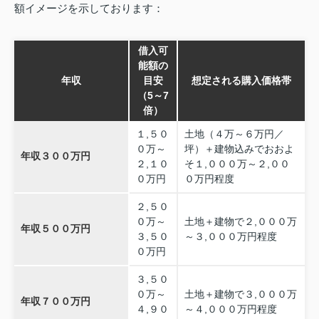
額イメージを示しております：
借入可
能額の
年収
目安
想定される購入価格帯
（5～7
倍）
１,５０
土地（４万～６万円／
０万～
坪）＋建物込みでおおよ
年収３００万円
２,１０
そ１,０００万～２,００
０万円
０万円程度
２,５０
０万～
土地＋建物で２,０００万
年収５００万円
３,５０
～３,０００万円程度
０万円
３,５０
０万～
土地＋建物で３,０００万
年収７００万円
４,９０
～４,０００万円程度