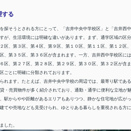
理する
を探そうとされる方にとって、「吉井中央中学校区」と「吉井西
すが、生活環境には明確な違いがあります。まず、通学区域の区
２区、第３区、第４区、第９区、第１０区、第１１区、第１２区
区、第３５区、第３６区が含まれます。一方、吉井西中学校区に
６区、第２７区、第２８区、第２９区、第３０区、第３２区が含
区ごとに明確に分類されております。
られます。たとえば、吉井中央中学校の周辺では、最寄り駅であ
賃貸・売買物件が多く紹介されており、通勤・通学に便利な立地が
、駅からやや距離があるエリアもありつつ、静かな住宅地が広が
建てや売地なども見受けられ、ゆとりある暮らしを重視される方
ました。