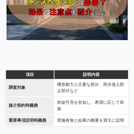
項目
説明内容
構造耐力上主要な部分、雨水侵入防
調査対象
止部分など
斡旋可否を告知し、希望に応じて斡
媒介契約時義務
旋
重要事項説明時義務
実施有無と結果の概要を買主に説明