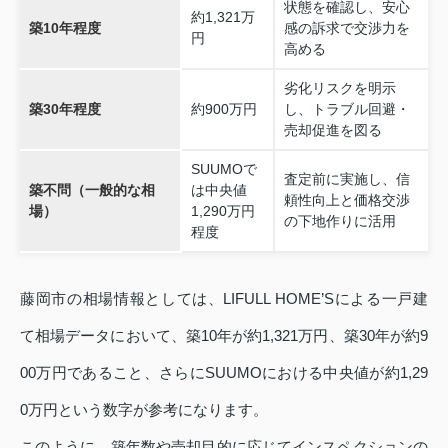
状態を確認し、安心
約1,321万
築10年程度
感の訴求で交渉力を
円
高める
劣化リスクを明示
築30年程度
約900万円
し、トラブル回避・
売却促進を図る
SUUMOで
査定前に実施し、信
築不問（一般的な相
は中央値
頼性向上と価格交渉
場）
1,290万円
の下地作りに活用
程度
藤岡市の相場情報としては、LIFULL HOME’Sによる一戸建
て相場データにおいて、築10年が約1,321万円、築30年が約9
00万円であること、さらにSUUMOにおける中央値が約1,29
0万円という数字が参考になります。
このように、築年数や売却目的に応じてインスペクションの