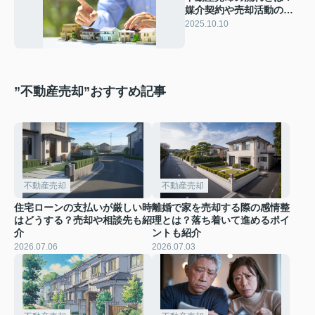
媒介契約や売却活動の種
類についても解説！
2025.10.10
”不動産売却”おすすめ記事
不動産売却
不動産売却
住宅ローンの支払いが厳しい時
離婚で家を売却する際の感情整
はどうする？売却や相談先も紹
理とは？落ち着いて進めるポイ
介
ントも紹介
2026.07.06
2026.07.03