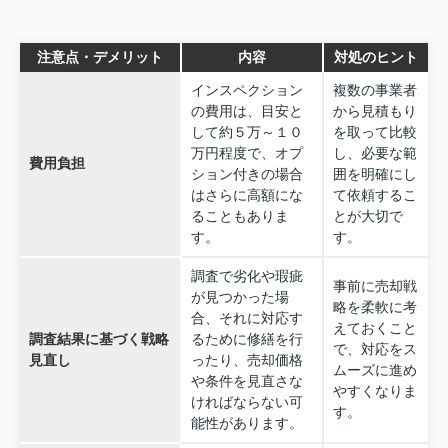
注意点・デメリット
内容
対処のヒント
インスペクション
複数の事業者
の費用は、目安と
から見積もり
して約５万～１０
を取って比較
万円程度で、オプ
し、必要な範
費用負担
ション付きの場合
囲を明確にし
はさらに高額にな
て依頼するこ
ることもありま
とが大切で
す。
す。
調査で劣化や瑕疵
事前に売却戦
が見つかった場
略を柔軟に考
合、それに対応す
えておくこと
調査結果に基づく戦略
るために修繕を行
で、対応をス
見直し
ったり、売却価格
ムーズに進め
や条件を見直さな
やすくなりま
ければならない可
す。
能性があります。