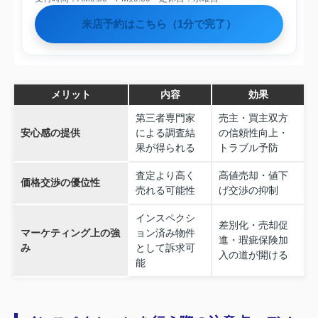
来店予約はこちら（1分で完了）
メリット
内容
効果
第三者専門家
売主・買主双方
安心感の提供
による調査結
の信頼性向上・
果が得られる
トラブル予防
査定より高く
高値売却・値下
価格交渉の優位性
売れる可能性
げ交渉の抑制
インスペクシ
差別化・売却促
マーケティング上の強
ョン済み物件
進・瑕疵保険加
み
として訴求可
入の道が開ける
能