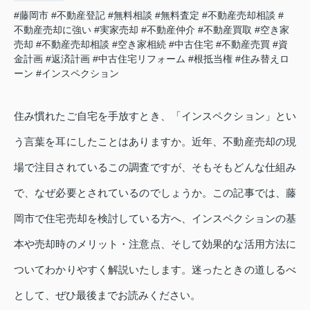
#藤岡市
#不動産登記
#無料相談
#無料査定
#不動産売却相談
#
不動産売却に強い
#実家売却
#不動産仲介
#不動産買取
#空き家
売却
#不動産売却相談
#空き家相続
#中古住宅
#不動産売買
#資
金計画
#返済計画
#中古住宅リフォーム
#根抵当権
#住み替えロ
ーン
#インスペクション
住み慣れたご自宅を手放すとき、「インスペクション」とい
う言葉を耳にしたことはありますか。近年、不動産売却の現
場で注目されているこの調査ですが、そもそもどんな仕組み
で、なぜ必要とされているのでしょうか。この記事では、藤
岡市で住宅売却を検討している方へ、インスペクションの基
本や売却時のメリット・注意点、そして効果的な活用方法に
ついてわかりやすく解説いたします。迷ったときの道しるべ
として、ぜひ最後までお読みください。