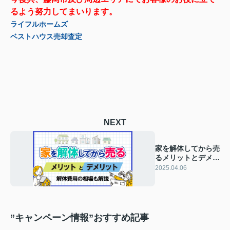
るよう努力してまいります。
ライフルホームズ
ベストハウス売却査定
NEXT
家を解体してから売
るメリットとデメリ
ットは？解体費用の
2025.04.06
相場も解説
”キャンペーン情報”おすすめ記事