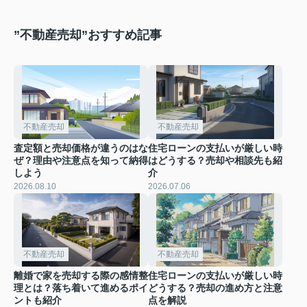
”不動産売却”おすすめ記事
不動産売却
不動産売却
査定額と売却価格が違うのはな
住宅ローンの支払いが厳しい時
ぜ？理由や注意点を知って納得
はどうする？売却や相談先も紹
しよう
介
2026.08.10
2026.07.06
不動産売却
不動産売却
離婚で家を売却する際の感情整
住宅ローンの支払いが厳しい時
理とは？落ち着いて進めるポイ
どうする？売却の進め方と注意
ントも紹介
点を解説