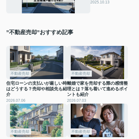
さの魅力は？生活環
2025.10.13
境や選び方を紹介
”不動産売却”おすすめ記事
不動産売却
不動産売却
住宅ローンの支払いが厳しい時
離婚で家を売却する際の感情整
はどうする？売却や相談先も紹
理とは？落ち着いて進めるポイ
介
ントも紹介
2026.07.06
2026.07.03
不動産売却
不動産売却