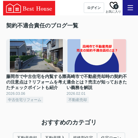
0
ログイン
お気に入り
契約不適合責任のブログ一覧
藤岡市で中古住宅を内覧する際
高崎市で不動産売却時の契約不
の注意点は？リフォームを考え
適合とは？売主が知っておきた
たチェックポイントも紹介
い義務を解説
2026.03.06
2026.02.01
中古住宅リフォーム
不動産売却
おすすめのカテゴリ
不動産売却
不動産購入
規格型住宅
住宅ローン