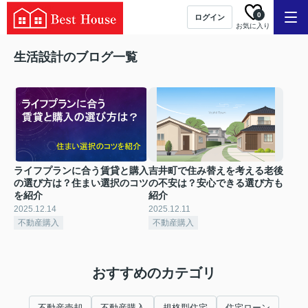
0
ログイン
お気に入り
生活設計のブログ一覧
ライフプランに合う賃貸と購入
吉井町で住み替えを考える老後
の選び方は？住まい選択のコツ
の不安は？安心できる選び方も
を紹介
紹介
2025.12.14
2025.12.11
不動産購入
不動産購入
おすすめのカテゴリ
不動産売却
不動産購入
規格型住宅
住宅ローン