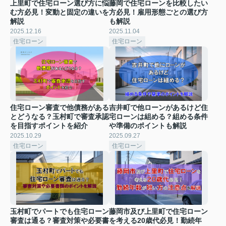
上里町で住宅ローン選び方に悩
藤岡で住宅ローンを比較したい
む方必見！変動と固定の違いを
方必見！雇用形態ごとの選び方
解説
も解説
2025.12.16
2025.11.04
住宅ローン
住宅ローン
住宅ローン審査で他債務がある
吉井町で他ローンがあるけど住
とどうなる？玉村町で審査承認
宅ローンは組める？組める条件
を目指すポイントを紹介
や準備のポイントも解説
2025.10.29
2025.09.27
住宅ローン
住宅ローン
玉村町でパートでも住宅ローン
藤岡市及び上里町で住宅ローン
審査は通る？審査対策や必要書
を考える20歳代必見！勤続年