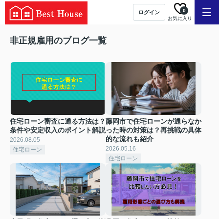
0
ログイン
お気に入り
非正規雇用のブログ一覧
住宅ローン審査に通る方法は？
藤岡市で住宅ローンが通らなか
条件や安定収入のポイント解説
った時の対策は？再挑戦の具体
的な流れも紹介
2026.08.05
2026.05.16
住宅ローン
住宅ローン