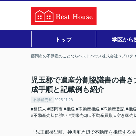
トップ
学区から
藤岡市の不動産のことならベストハウス株式会社
ブログ
児玉郡で遺産分割協議書の書き
成手順と記載例も紹介
不動産売却
2025.11.28
#相続人
#藤岡市
#相続
#不動産相続
#不動産登記
#相
#不動産売却に強い
#実家売却
#不動産買取
#空き家売
「児玉郡柿里町、神川町周辺で不動産を相続する場