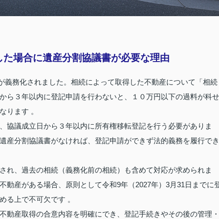
した場合に遺産分割協議書が必要な理由
登記が義務化されました。相続によって取得した不動産について「相続
から３年以内に登記申請を行わないと、１０万円以下の過料が科
なります 。
、協議成立日から３年以内に所有権移転登記を行う必要がありま
遺産分割協議書がなければ、登記申請ができず法的義務を履行で
され、過去の相続（義務化前の相続）も含めて対応が求められま
動産がある場合、原則として令和9年（2027年）3月31日までに
める上で不可欠です 。
不動産取得の合意内容を明確にでき、登記手続きやその後の管理