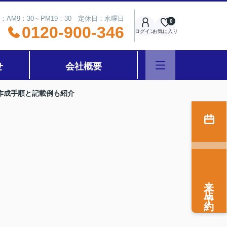
：AM9：30～PM19：30 定休日：水曜日
0
0120-900-346
ログイン
お気に入り
せ
会社概要
作成手順と記載例も紹介
来店予約
い