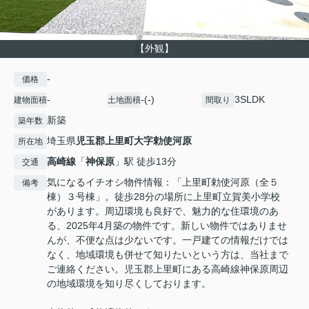
【外観】
-
価格
-
-(-)
3SLDK
建物面積
土地面積
間取り
新築
築年数
埼玉県
児玉郡上里町
大字勅使河原
所在地
高崎線
「
神保原
」駅 徒歩13分
交通
気になるイチオシ物件情報：「上里町勅使河原（全５
備考
棟）３号棟」。徒歩28分の場所に上里町立賀美小学校
があります。周辺環境も良好で、魅力的な住環境のあ
る、2025年4月築の物件です。新しい物件ではありませ
んが、不便な点は少ないです。一戸建ての情報だけでは
なく、地域環境も併せて知りたいという方は、当社まで
ご連絡ください。児玉郡上里町にある高崎線神保原周辺
の地域環境を知り尽くしております。