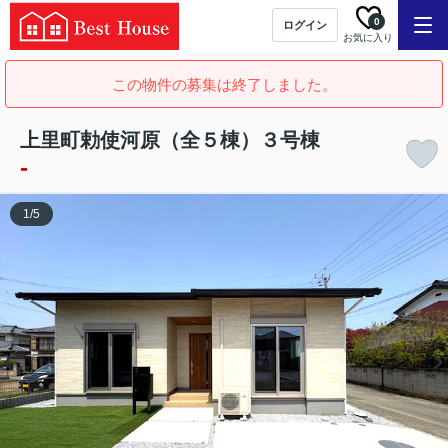
0
ログイン
お気に入り
この物件の募集は終了しました。
上里町勅使河原（全５棟）３号棟
-
1
/
5