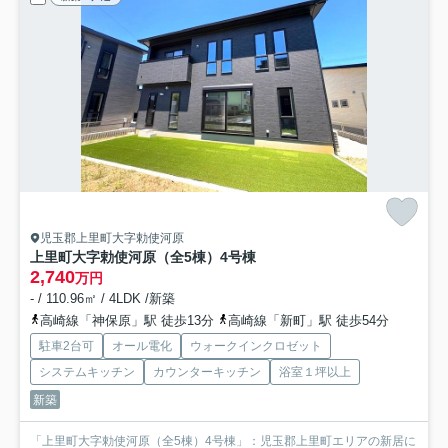
児玉郡上里町大字勅使河原
上里町大字勅使河原（全5棟）4号棟
2,740
万円
- / 110.96㎡ / 4LDK /新築
高崎線「神保原」駅 徒歩13分
高崎線「新町」駅 徒歩54分
駐車2台可
オール電化
ウォークインクロゼット
システムキッチン
カウンターキッチン
浴室１坪以上
新築
「上里町大字勅使河原（全5棟）4号棟」：児玉郡上里町エリアの新居に