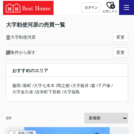
0
ログイン
お気に入り
大字勅使河原の売買一覧
大字勅使河原
変更
条件から探す
変更
おすすめのエリア
藤岡
/
新町
/
大字七本木
/
岡之郷
/
大字板井
/
森
/
下戸塚
/
大字金久保
/
吉井町下長根
/
大字福島
1
件
新築一戸建