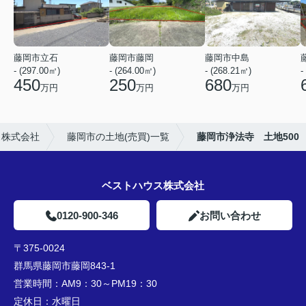
藤岡市立石
藤岡市藤岡
藤岡市中島
- (297.00㎡)
- (264.00㎡)
- (268.21㎡)
-
450
250
680
万円
万円
万円
ス株式会社
藤岡市の土地(売買)一覧
藤岡市浄法寺 土地500
ベストハウス株式会社
0120-900-346
お問い合わせ
〒375-0024
群馬県藤岡市藤岡843-1
営業時間：
AM9：30～PM19：30
定休日：
水曜日