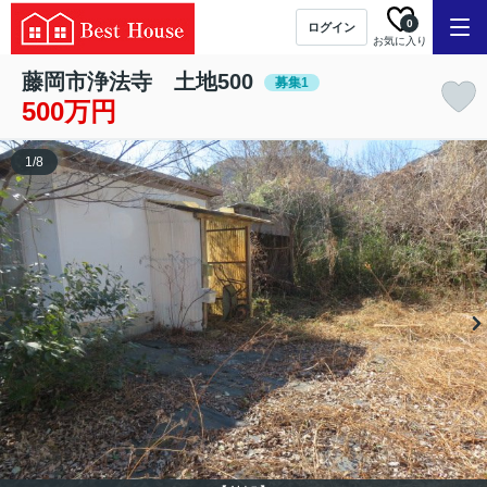
0
ログイン
お気に入り
藤岡市浄法寺 土地500
募集1
500万円
1
/
8