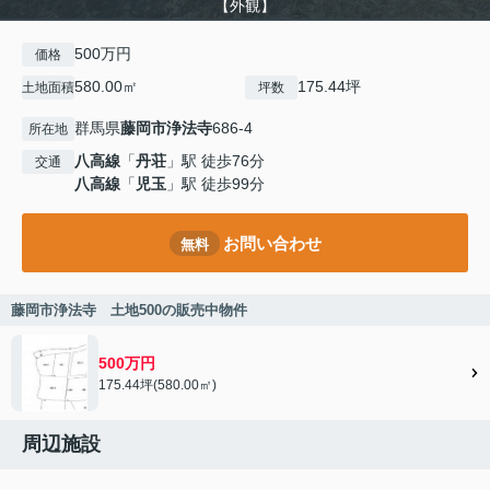
【外観】
500万円
価格
580.00㎡
175.44坪
土地面積
坪数
群馬県
藤岡市
浄法寺
686-4
所在地
八高線
「
丹荘
」駅 徒歩76分
交通
八高線
「
児玉
」駅 徒歩99分
お問い合わせ
無料
藤岡市浄法寺 土地500の販売中物件
500万円
175.44坪(580.00㎡)
周辺施設