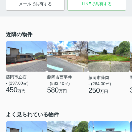
メールで共有する
LINEで共有する
近隣の物件
藤岡市立石
藤岡市西平井
藤岡市藤岡
- (297.00㎡)
-
- (583.40㎡)
- (264.00㎡)
450
580
250
万円
万円
万円
よく見られている物件