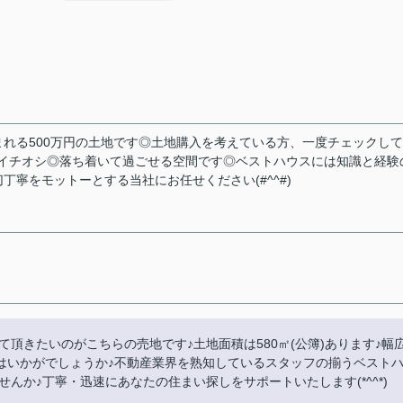
れる500万円の土地です◎土地購入を考えている方、一度チェックし
)でイチオシ◎落ち着いて過ごせる空間です◎ベストハウスには知識と経験
寧をモットーとする当社にお任せください(#^^#)
頂きたいのがこちらの売地です♪土地面積は580㎡(公簿)あります♪幅
地はいかがでしょうか♪不動産業界を熟知しているスタッフの揃うベスト
んか♪丁寧・迅速にあなたの住まい探しをサポートいたします(*^^*)