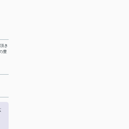
て頂き
の豊
広
ハ