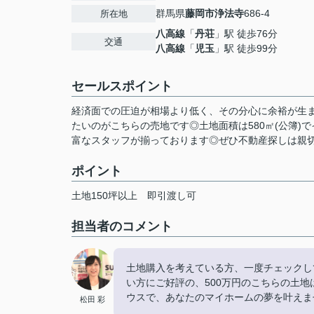
群馬県
藤岡市
浄法寺
686-4
所在地
八高線
「
丹荘
」駅 徒歩76分
交通
八高線
「
児玉
」駅 徒歩99分
セールスポイント
経済面での圧迫が相場より低く、その分心に余裕が生ま
たいのがこちらの売地です◎土地面積は580㎡(公簿
富なスタッフが揃っております◎ぜひ不動産探しは親切丁
ポイント
土地150坪以上
即引渡し可
担当者のコメント
土地購入を考えている方、一度チェックして
い方にご好評の、500万円のこちらの土
ウスで、あなたのマイホームの夢を叶えませ
松田 彩