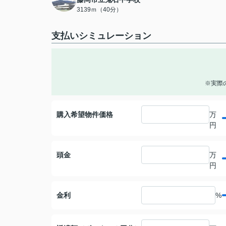
3139ｍ（40分）
支払いシミュレーション
※実際
購入希望物件価格
万
円
頭金
万
円
金利
%