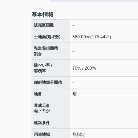
基本情報
-
販売区画数
580.00㎡(175.44坪)
土地面積(坪数)
私道負担面積
-
割合
建ぺい率 /
70% / 200%
容積率
-
傾斜地部分面積
畑
地目
造成工事
-
完了予定
-
建築条件
無指定
用途地域