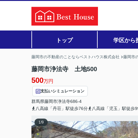
トップ
学区から
藤岡市の不動産のことならベストハウス株式会社
藤岡市の
藤岡市浄法寺 土地500
500
万円
支払いシミュレーション
群馬県
藤岡市
浄法寺
686-4
八高線「丹荘」駅徒歩76分
八高線「児玉」駅徒歩9
1
/
9