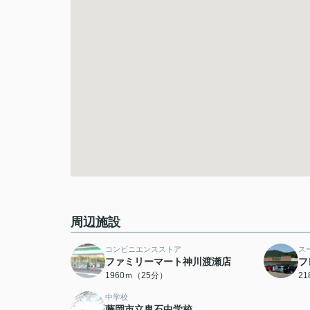
周辺施設
コンビニエンスストア
ス
ファミリーマート神川渡瀬店
フ
1960ｍ（25分）
2
中学校
藤岡市立鬼石中学校