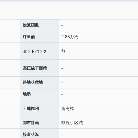
-
総区画数
2.85万円
坪単価
無
セットバック
-
高圧線下面積
-
路地状敷地
-
地勢
所有権
土地権利
非線引区域
都市計画
-
接道状況