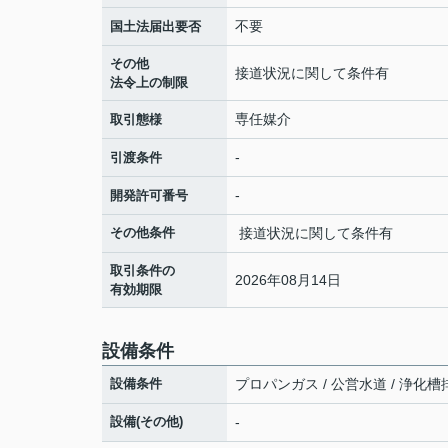
不要
国土法届出要否
その他
接道状況に関して条件有
法令上の制限
専任媒介
取引態様
-
引渡条件
-
開発許可番号
その他条件
接道状況に関して条件有
取引条件の
2026年08月14日
有効期限
設備条件
設備条件
プロパンガス / 公営水道 / 浄化槽
設備(その他)
-