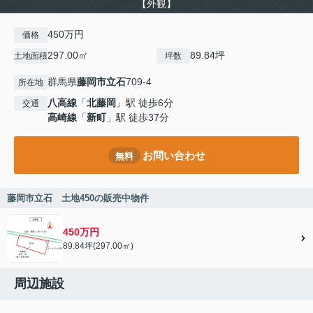
【外観】
450万円
価格
297.00㎡
89.84坪
土地面積
坪数
群馬県
藤岡市
立石
709-4
所在地
八高線
「
北藤岡
」駅 徒歩6分
交通
高崎線
「
新町
」駅 徒歩37分
お問い合わせ
無料
藤岡市立石 土地450の販売中物件
450万円
89.84坪(297.00㎡)
周辺施設