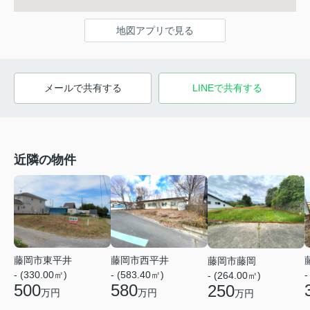
地図アプリで見る
メールで共有する
LINEで共有する
近隣の物件
藤岡市東平井
藤岡市西平井
藤岡市藤岡
-
- (330.00㎡)
- (583.40㎡)
- (264.00㎡)
500
580
250
万円
万円
万円