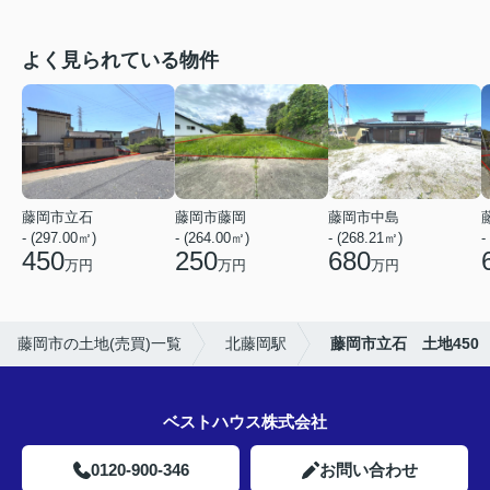
よく見られている物件
藤岡市立石
藤岡市藤岡
藤岡市中島
- (297.00㎡)
- (264.00㎡)
- (268.21㎡)
-
450
250
680
万円
万円
万円
藤岡市の土地(売買)一覧
北藤岡駅
藤岡市立石 土地450
ベストハウス株式会社
0120-900-346
お問い合わせ