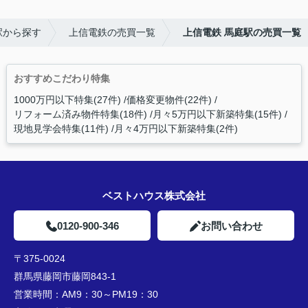
駅から探す
上信電鉄の売買一覧
上信電鉄 馬庭駅の売買一覧
おすすめこだわり特集
1000万円以下特集(27件)
価格変更物件(22件)
リフォーム済み物件特集(18件)
月々5万円以下新築特集(15件)
現地見学会特集(11件)
月々4万円以下新築特集(2件)
ベストハウス株式会社
0120-900-346
お問い合わせ
〒375-0024
群馬県藤岡市藤岡843-1
営業時間：
AM9：30～PM19：30