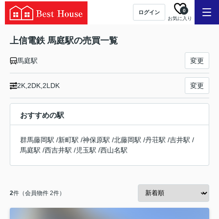
0
ログイン
お気に入り
上信電鉄 馬庭駅の売買一覧
馬庭駅
変更
2K,2DK,2LDK
変更
おすすめの駅
群馬藤岡駅
/
新町駅
/
神保原駅
/
北藤岡駅
/
丹荘駅
/
吉井駅
/
馬庭駅
/
西吉井駅
/
児玉駅
/
西山名駅
2
件（会員物件 2件）