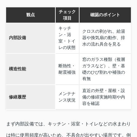
チェック
観点
確認のポイント
項目
キッチ
クロスの剥がれ、給湯
ン・浴
内部設備
器や換気扇の動作、排
室・トイ
水の流れ具合を見る
レの状態
窓のガラス種類（複層
断熱性・
ガラスなど）、壁・基
構造性能
耐震補強
礎のひび割れや補強の
有無
直近の外壁・屋根・設
メンテナ
修繕履歴
備の修繕実施時期や内
ンス状況
容を確認
まず内部設備では、キッチン・浴室・トイレなどの水まわり
は特に使用頻度が高いため、不具合が出やすい場所です。例