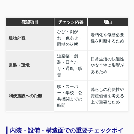
確認項目
チェック内容
理由
ひび・剥が
老朽化や修繕必要
建物外観
れ・色あせ・
性を判断するため
雨樋の状態
道路幅・舗
日常生活の快適性
装・日当た
道路・環境
や安全性に影響が
り・通風・騒
あるため
音
駅・スーパ
暮らしの利便性や
ー・学校・公
利便施設への距離
資産価値を考える
共機関までの
上で重要なため
時間
内装・設備・構造面での重要チェックポイ