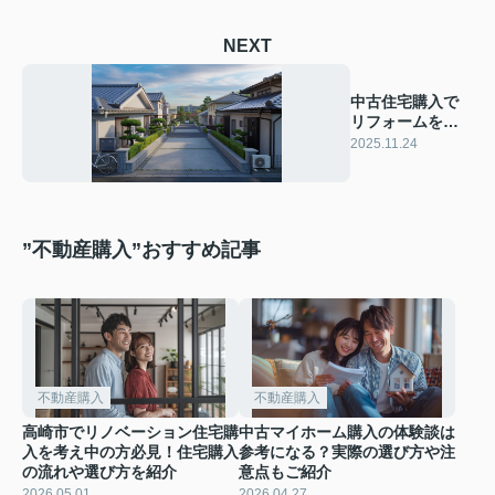
NEXT
中古住宅購入で
リフォームを考
え中の方必見！
2025.11.24
注意点とチェッ
ク方法を解説
”不動産購入”おすすめ記事
不動産購入
不動産購入
高崎市でリノベーション住宅購
中古マイホーム購入の体験談は
入を考え中の方必見！住宅購入
参考になる？実際の選び方や注
の流れや選び方を紹介
意点もご紹介
2026.05.01
2026.04.27