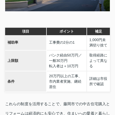
項目
ポイント
補足
1,000円未
補助率
工事費の2分の1
満切り捨て
バンク経由50万円／
取得経路に
上限額
一般30万円
よって異な
転入者は＋10万円
る
20万円以上の工事、
詳細は市役
条件
市内業者実施、継続
所で確認
居住
これらの制度を活用することで、藤岡市での中古住宅購入と
リフォームは経済的にも安心でき、住まいへの愛着と暮らし