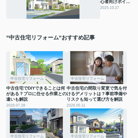
心者向けポイン
トは何？上里町
2025.10.27
で新築を考える
方必見
”中古住宅リフォーム”おすすめ記事
中古住宅リフォーム
中古住宅リフォーム
中古住宅でDIYできることは何
中古住宅の間取り変更で気を付
がある？プロに任せる作業との
けるデメリットは？事前準備や
違いも解説
リスクも知って選び方を解説
2026.07.28
2026.05.11
中古住宅リフォーム
中古住宅リフォーム