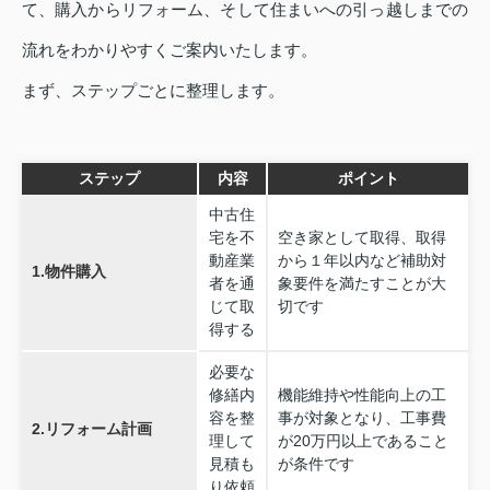
て、購入からリフォーム、そして住まいへの引っ越しまでの
流れをわかりやすくご案内いたします。
まず、ステップごとに整理します。
ステップ
内容
ポイント
中古住
宅を不
空き家として取得、取得
動産業
から１年以内など補助対
1.物件購入
者を通
象要件を満たすことが大
じて取
切です
得する
必要な
修繕内
機能維持や性能向上の工
容を整
事が対象となり、工事費
2.リフォーム計画
理して
が20万円以上であること
見積も
が条件です
り依頼