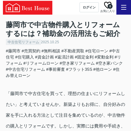
0
ログイン
お気に入り
藤岡市で中古物件購入とリフォーム
するには？補助金の活用法もご紹介
中古住宅リフォーム
2025.10.25
#藤岡市
#売買契約
#無料相談
#不動産買取
#住宅ローン
#中古
住宅
#住宅購入
#資金計画
#返済計画
#固定金利
#変動金利
#リ
フォーム
#リフォームローン
#空き家リフォーム
#空き家バンク
#中古住宅リフォーム
#事前審査
#フラット35S
#他ローン
#住
み替えローン
「藤岡市で中古住宅を買って、理想の住まいにリフォームし
たい」と考えていませんか。新築よりもお得に、自分好みの
家を手に入れる方法として注目を集めているのが、中古物件
の購入とリフォームです。しかし、実際には費用や手続き、