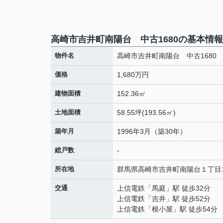
高崎市吉井町南陽台 中古1680の基本情報
物件名
高崎市吉井町南陽台 中古1680
価格
1,680万円
建物面積
152.36㎡
土地面積
58.55坪(193.56㎡)
築年月
1996年3月（築30年）
総戸数
-
所在地
群馬県
高崎市
吉井町南陽台
１丁目1
交通
上信電鉄
「
馬庭
」駅 徒歩32分
上信電鉄
「
吉井
」駅 徒歩52分
上信電鉄
「
根小屋
」駅 徒歩54分