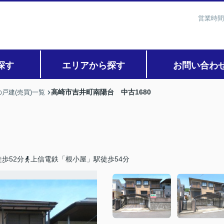
営業時間
探す
エリアから探す
お問い合わ
高崎市吉井町南陽台 中古1680
戸建(売買)一覧
歩52分
上信電鉄「根小屋」駅徒歩54分