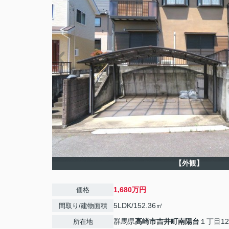
【外観】
1,680万円
価格
5LDK/152.36㎡
間取り/建物面積
群馬県
高崎市
吉井町南陽台
１丁目12
所在地