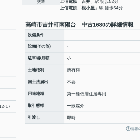
上信電鉄
「
吉井
」駅 徒歩52分
交通
上信電鉄
「
根小屋
」駅 徒歩54分
高崎市吉井町南陽台 中古1680の詳細情報
設備条件
設備(その他)
-
駐車場/月額
-/-
土地権利
所有権
国土法届出
不要
用途地域
第一種低層住居専用
取引態様
一般媒介
2-17
引渡し
即時
情報