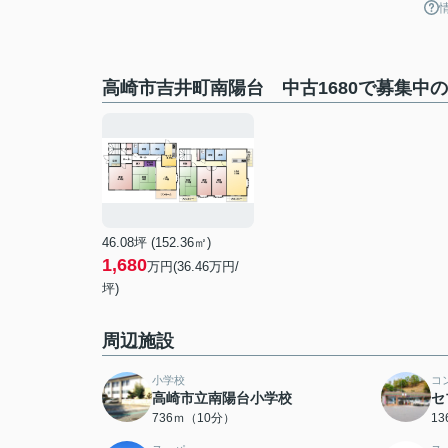
高崎市吉井町南陽台 中古1680で募集中
46.08坪 (152.36㎡)
1,680
万円(36.46万円/
坪)
周辺施設
小学校
コ
高崎市立南陽台小学校
セ
736ｍ（10分）
1