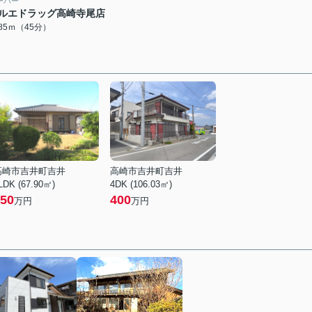
ーパー
ルエドラッグ高崎寺尾店
585ｍ（45分）
高崎市吉井町吉井
高崎市吉井町吉井
LDK (67.90㎡)
4DK (106.03㎡)
50
400
万円
万円