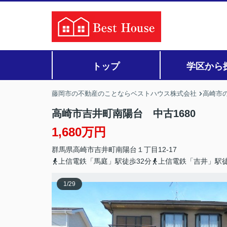
トップ
学区から
藤岡市の不動産のことならベストハウス株式会社
高崎市の
高崎市吉井町南陽台 中古1680
1,680万円
群馬県
高崎市
吉井町南陽台
１丁目12-17
上信電鉄「馬庭」駅徒歩32分
上信電鉄「吉井」駅徒
1
/
29