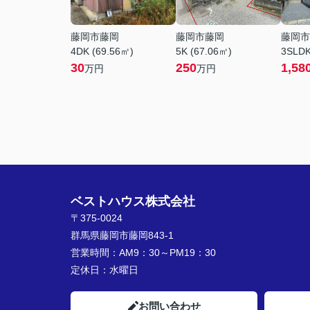
藤岡市藤岡
藤岡市藤岡
藤岡市
4DK (69.56㎡)
5K (67.06㎡)
3SLDK
30
250
1,58
万円
万円
ベストハウス株式会社
〒375-0024
群馬県藤岡市藤岡843-1
営業時間：
AM9：30～PM19：30
定休日：
水曜日
お問い合わせ