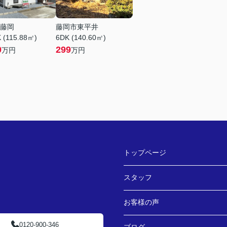
藤岡
藤岡市東平井
 (115.88㎡)
6DK (140.60㎡)
0
299
万円
万円
トップページ
スタッフ
お客様の声
0120-900-346