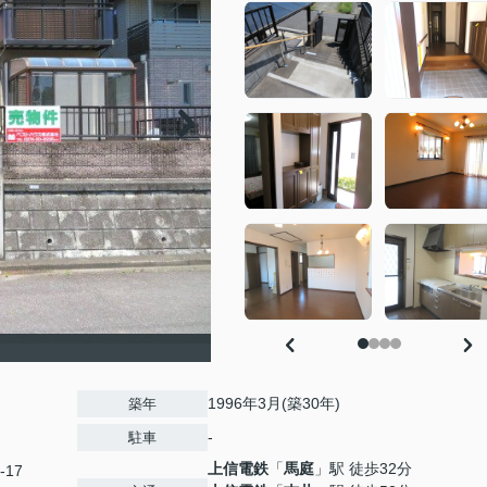
1996年3月(築30年)
築年
-
駐車
上信電鉄
「
馬庭
」駅 徒歩32分
-17