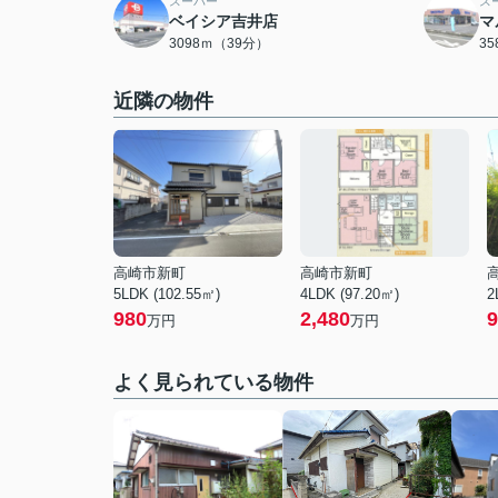
スーパー
ス
ベイシア吉井店
マ
3098ｍ（39分）
3
近隣の物件
高崎市新町
高崎市新町
5LDK (102.55㎡)
4LDK (97.20㎡)
2
980
2,480
9
万円
万円
よく見られている物件