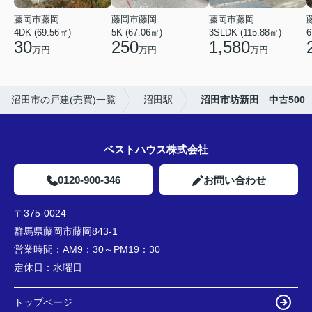
藤岡市藤岡
藤岡市藤岡
藤岡市藤岡
4DK (69.56㎡)
5K (67.06㎡)
3SLDK (115.88㎡)
6
30
250
1,580
万円
万円
万円
沼田市の戸建(売買)一覧
沼田駅
沼田市坊新田 中古500
ベストハウス株式会社
0120-900-346
お問い合わせ
〒375-0024
群馬県藤岡市藤岡843-1
営業時間：
AM9：30～PM19：30
定休日：
水曜日
トップページ