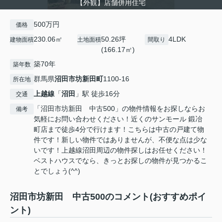
【外観】店舗併用住宅
500万円
価格
230.06㎡
50.26坪
4LDK
建物面積
土地面積
間取り
(166.17㎡)
築70年
築年数
群馬県
沼田市
坊新田町
1100-16
所在地
上越線
「
沼田
」駅 徒歩16分
交通
「沼田市坊新田 中古500」の物件情報をお探しならお
備考
気軽にお問い合わせください！近くのサンモール 鍛冶
町店まで徒歩4分で行けます！こちらは中古の戸建て物
件です！新しい物件ではありませんが、不便な点は少な
いです！上越線沼田周辺の物件探しはお任せください！
ベストハウスでなら、きっとお探しの物件が見つかるこ
とでしょう(^^)
沼田市坊新田 中古500のコメント(おすすめポイ
ント)