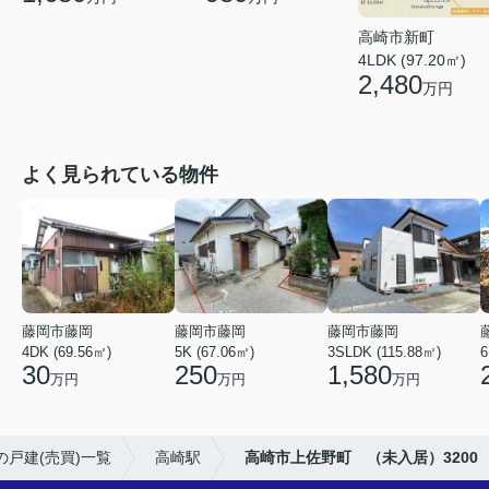
高崎市新町
4LDK (97.20㎡)
2,480
万円
よく見られている物件
藤岡市藤岡
藤岡市藤岡
藤岡市藤岡
4DK (69.56㎡)
5K (67.06㎡)
3SLDK (115.88㎡)
6
30
250
1,580
万円
万円
万円
の戸建(売買)一覧
高崎駅
高崎市上佐野町 （未入居）3200