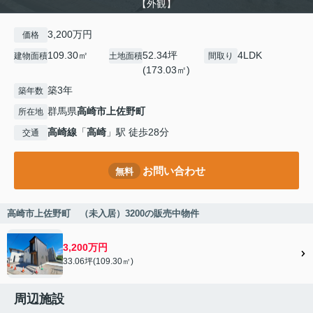
【外観】
3,200万円
価格
109.30㎡
52.34坪
4LDK
建物面積
土地面積
間取り
(173.03㎡)
築3年
築年数
群馬県
高崎市
上佐野町
所在地
高崎線
「
高崎
」駅 徒歩28分
交通
お問い合わせ
無料
高崎市上佐野町 （未入居）3200の販売中物件
3,200万円
33.06坪(109.30㎡)
周辺施設