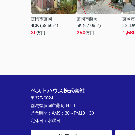
藤岡市藤岡
藤岡市藤岡
藤岡市
4DK (69.56㎡)
5K (67.06㎡)
3SLDK
30
250
1,58
万円
万円
ベストハウス株式会社
〒375-0024
群馬県藤岡市藤岡843-1
営業時間：
AM9：30～PM19：30
定休日：
水曜日