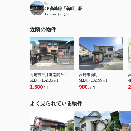
駅
JR高崎線「新町」駅
1765ｍ（23分）
近隣の物件
高崎市吉井町南陽台１丁目
高崎市新町
5LDK (152.36㎡)
5LDK (102.55㎡)
4
1,680
980
2
万円
万円
よく見られている物件