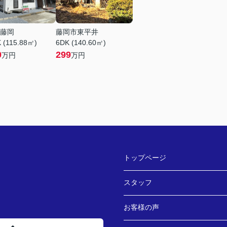
藤岡
藤岡市東平井
 (115.88㎡)
6DK (140.60㎡)
0
299
万円
万円
トップページ
スタッフ
お客様の声