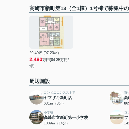
高崎市新町第13（全1棟）1号棟で募集中
29.40坪 (97.20㎡)
2,480
万円(84.35万円/
坪)
周辺施設
コンビニエンスストア
市
ヤマザキ新町店
高
631ｍ（8分）
8
小学校
コ
高崎市立新町第一小学校
フ
1089ｍ（14分）
1