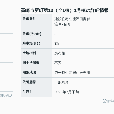
高崎市新町第13（全1棟）1号棟の詳細情報
設備条件
建設住宅性能評価書付
駐車2台可
設備(その他)
-
駐車場/月額
有/-
土地権利
所有権
国土法届出
不要
用途地域
第一種中高層住居専用
取引態様
一般媒介
引渡し
2026年7月下旬
情報の見方
情報