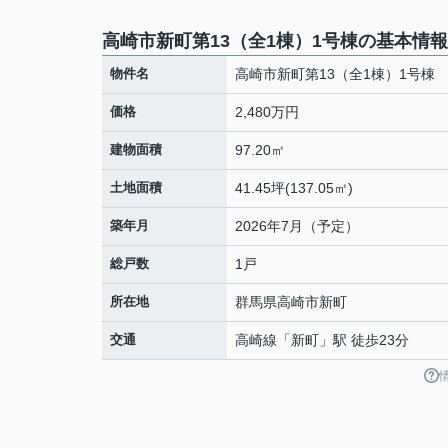
高崎市新町第13（全1棟）1号棟の基本情報
物件名
高崎市新町第13（全1棟）1号棟
価格
2,480万円
建物面積
97.20㎡
土地面積
41.45坪(137.05㎡)
築年月
2026年7月（予定）
総戸数
1戸
所在地
群馬県
高崎市
新町
交通
高崎線
「
新町
」駅 徒歩23分