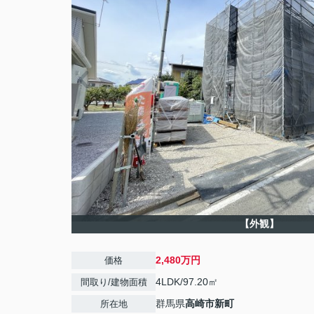
【外観】
2,480万円
価格
4LDK/97.20㎡
間取り/建物面積
群馬県
高崎市
新町
所在地