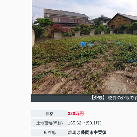
【外観】
物件の外観で
320万円
価格
165.62㎡(50.1坪)
土地面積(坪数)
群馬県
藤岡市
中栗須
所在地