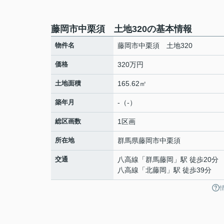
藤岡市中栗須 土地320の基本情報
物件名
藤岡市中栗須 土地320
価格
320万円
土地面積
165.62㎡
築年月
-（-）
総区画数
1区画
所在地
群馬県
藤岡市
中栗須
交通
八高線
「
群馬藤岡
」駅 徒歩20分
八高線
「
北藤岡
」駅 徒歩39分