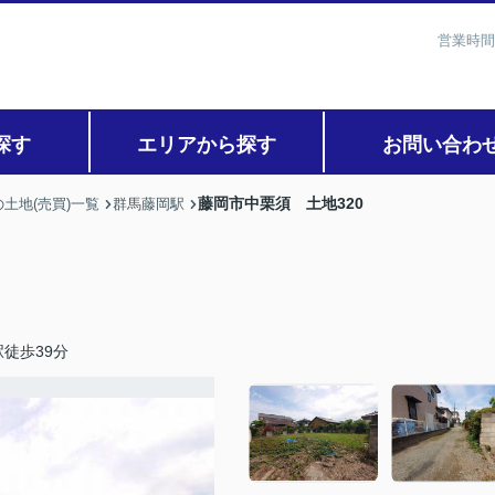
営業時間
探す
エリアから探す
お問い合わ
藤岡市中栗須 土地320
土地(売買)一覧
群馬藤岡駅
徒歩39分