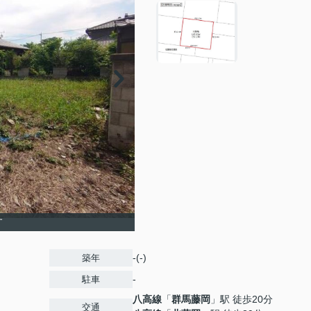
す
-(-)
築年
-
駐車
八高線
「
群馬藤岡
」駅 徒歩20分
交通