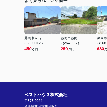
よく見られている物件
藤岡市立石
藤岡市藤岡
藤岡市
- (297.00㎡)
- (264.00㎡)
- (268
450
250
680
万円
万円
ベストハウス株式会社
〒375-0024
群馬県藤岡市藤岡843-1