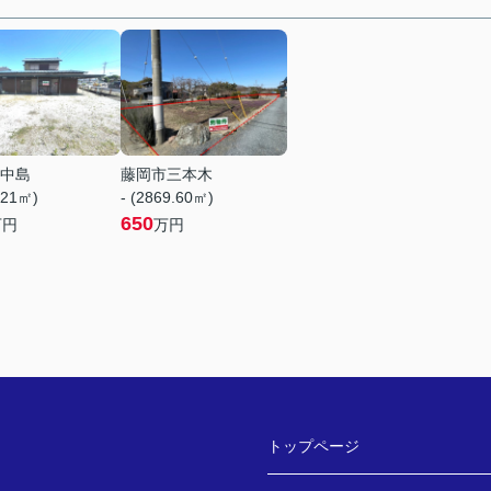
中島
藤岡市三本木
.21㎡)
- (2869.60㎡)
650
万円
万円
トップページ