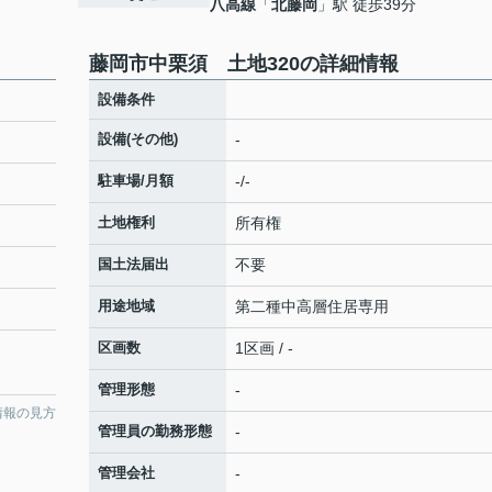
八高線
「
北藤岡
」駅 徒歩39分
藤岡市中栗須 土地320の詳細情報
設備条件
設備(その他)
-
駐車場/月額
-/-
土地権利
所有権
国土法届出
不要
用途地域
第二種中高層住居専用
区画数
1区画 / -
管理形態
-
情報の見方
管理員の勤務形態
-
管理会社
-