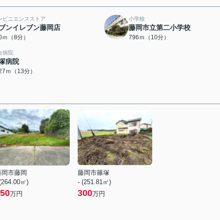
ンビニエンスストア
小学校
ブンイレブン藤岡店
藤岡市立第二小学校
70ｍ（8分）
796ｍ（10分）
合病院
塚病院
027ｍ（13分）
藤岡市藤岡
藤岡市篠塚
 (264.00㎡)
- (251.81㎡)
50
300
万円
万円