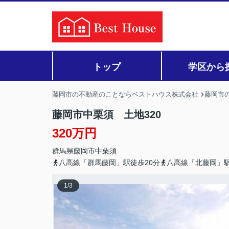
トップ
学区から
藤岡市の不動産のことならベストハウス株式会社
藤岡市の
藤岡市中栗須 土地320
320万円
群馬県
藤岡市
中栗須
八高線「群馬藤岡」駅徒歩20分
八高線「北藤岡」駅
1
/
3