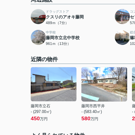
ドラッグストア
コ
クスリのアオキ藤岡
セ
489ｍ（7分）
5
中学校
総
藤岡市立北中学校
篠
961ｍ（13分）
1
近隣の物件
藤岡市立石
藤岡市西平井
- (297.00㎡)
- (583.40㎡)
-
450
580
2
万円
万円