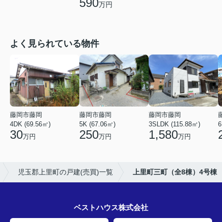
590
万円
よく見られている物件
藤岡市藤岡
藤岡市藤岡
藤岡市藤岡
4DK (69.56㎡)
5K (67.06㎡)
3SLDK (115.88㎡)
6
30
250
1,580
万円
万円
万円
児玉郡上里町の戸建(売買)一覧
上里町三町（全8棟）4号棟
ベストハウス株式会社