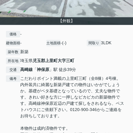
【外観】
-
価格
-
-(-)
3LDK
建物面積
土地面積
間取り
新築
築年数
埼玉県
児玉郡上里町
大字三町
所在地
高崎線
「
神保原
」駅 徒歩39分
交通
こだわりポイント満載の上里町三町（全8棟）4号棟。
備考
内外装共に綺麗な新築戸建ての物件はいかがでしょう
か。基礎がベタ基礎となっているので、丈夫な物件で
す。きれい好きな方に一押しなピカピカの新築物件で
す。高崎線神保原近辺の戸建て探しをされるなら、ベス
トハウスにご依頼下さい。0120-900-346からご連絡を
お待ちしております。
本物件は成約済物件です。