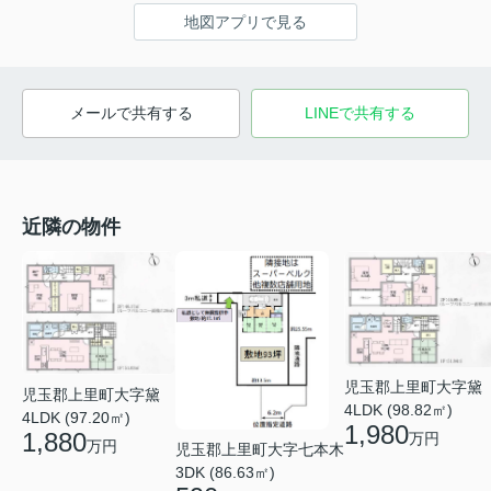
地図アプリで見る
メールで共有する
LINEで共有する
近隣の物件
児玉郡上里町大字黛
児玉郡上里町大字黛
4LDK (98.82㎡)
4LDK (97.20㎡)
1,980
1,880
万円
万円
児玉郡上里町大字七本木
3DK (86.63㎡)