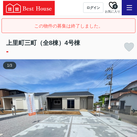
0
ログイン
お気に入り
この物件の募集は終了しました。
上里町三町（全8棟）4号棟
-
1
/
3