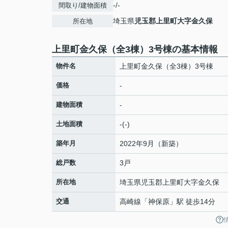
-/-
間取り/建物面積
埼玉県
児玉郡上里町
大字金久保
所在地
上里町金久保（全3棟）3号棟の基本情報
物件名
上里町金久保（全3棟）3号棟
価格
-
建物面積
-
土地面積
-(-)
築年月
2022年9月（新築）
総戸数
3戸
所在地
埼玉県
児玉郡上里町
大字金久保
交通
高崎線
「
神保原
」駅 徒歩14分