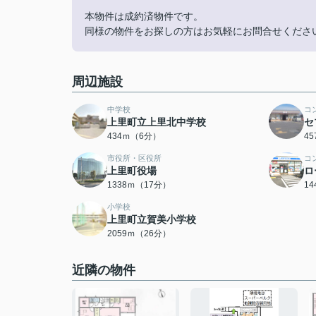
本物件は成約済物件です。
同様の物件をお探しの方はお気軽にお問合せくださ
周辺施設
中学校
コ
上里町立上里北中学校
セ
434ｍ（6分）
4
市役所・区役所
コ
上里町役場
ロ
1338ｍ（17分）
1
小学校
上里町立賀美小学校
2059ｍ（26分）
近隣の物件