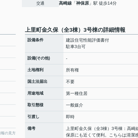
高崎線
「
神保原
」駅 徒歩14分
交通
上里町金久保（全3棟）3号棟の詳細情報
設備条件
建設住宅性能評価書付
駐車3台可
設備(その他)
-
土地権利
所有権
国土法届出
不要
用途地域
第一種住居
取引態様
一般媒介
引渡し
即時
備考
上里町金久保（全3棟）3号棟：高崎
情報の見方
保原にも近くて便利。こちらは清潔