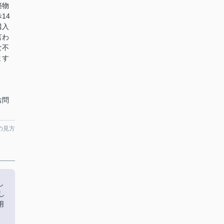
築物
14
購入
言わ
な不
ます
お問
の見方
し
し
用