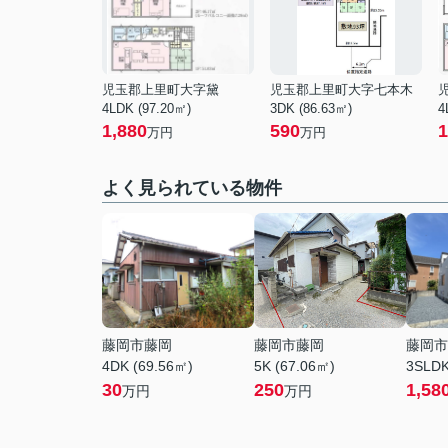
児玉郡上里町大字黛
児玉郡上里町大字七本木
4LDK (97.20㎡)
3DK (86.63㎡)
4
1,880
590
1
万円
万円
よく見られている物件
藤岡市藤岡
藤岡市藤岡
藤岡市
4DK (69.56㎡)
5K (67.06㎡)
3SLDK
30
250
1,58
万円
万円