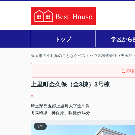
トップ
学区から
藤岡市の不動産のことならベストハウス株式会社
児玉郡上
この物
上里町金久保（全3棟）3号棟
-
埼玉県
児玉郡上里町
大字金久保
高崎線「神保原」駅徒歩14分
1
/
4