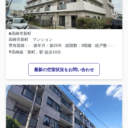
高崎市
新町
高崎市新町 マンション
専有面積
-
築年月
築25年
総階数
9階建
総戸数
-
高崎線
「
新町
」駅 徒歩10分
最新の空室状況をお問い合わせ