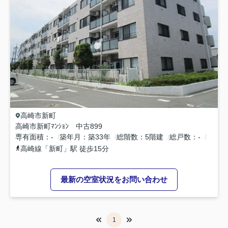
高崎市
新町
高崎市新町ﾏﾝｼｮﾝ 中古899
専有面積
-
築年月
築33年
総階数
5階建
総戸数
-
高崎線
「
新町
」駅 徒歩15分
最新の空室状況をお問い合わせ
1