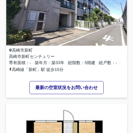
高崎市
新町
高崎市新町センチュリー
専有面積
-
築年月
築33年
総階数
5階建
総戸数
-
高崎線
「
新町
」駅 徒歩15分
最新の空室状況をお問い合わせ