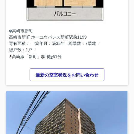
高崎市
新町
高崎市新町 ホーユウパレス新町駅前1199
専有面積
-
築年月
築35年
総階数
7階建
総戸数
1戸
高崎線
「
新町
」駅 徒歩1分
最新の空室状況をお問い合わせ