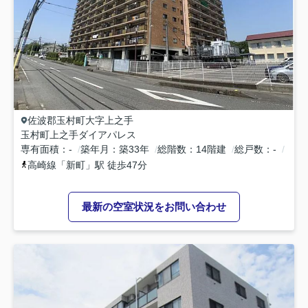
佐波郡玉村町
大字上之手
玉村町上之手ダイアパレス
専有面積
-
築年月
築33年
総階数
14階建
総戸数
-
高崎線
「
新町
」駅 徒歩47分
最新の空室状況をお問い合わせ