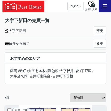
0
ログイン
お気に入り
大字下新田の売買一覧
大字下新田
変更
条件から探す
変更
おすすめのエリア
藤岡
/
新町
/
大字七本木
/
岡之郷
/
大字板井
/
森
/
下戸塚
/
大字金久保
/
吉井町南陽台
/
吉井町下長根
4
件
新築一戸建