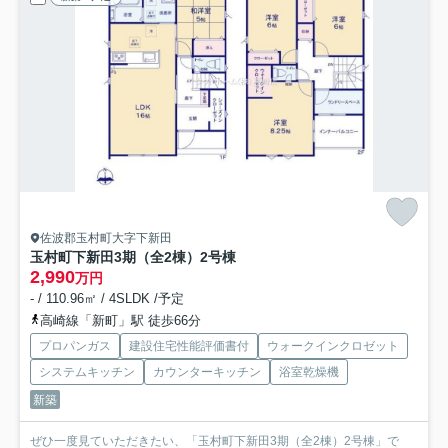
佐波郡玉村町大字下新田
玉村町下新田3期（全2棟）2号棟
2,990
万円
- / 110.96㎡ / 4SLDK /予定
高崎線「新町」駅 徒歩66分
プロパンガス
建設住宅性能評価書付
ウォークインクロゼット
システムキッチン
カウンターキッチン
浴室乾燥機
新築
ぜひ一度見ていただきたい、「玉村町下新田3期（全2棟）2号棟」で