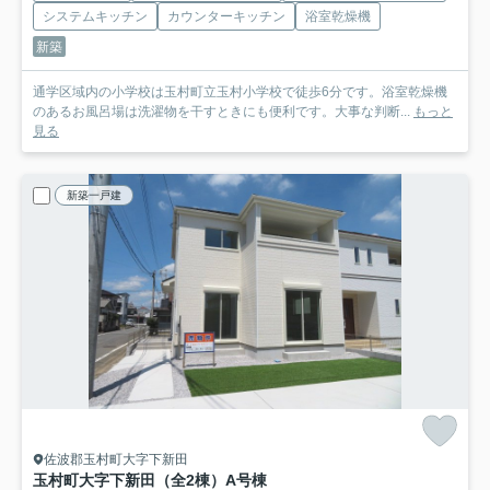
システムキッチン
カウンターキッチン
浴室乾燥機
新築
通学区域内の小学校は玉村町立玉村小学校で徒歩6分です。浴室乾燥機
のあるお風呂場は洗濯物を干すときにも便利です。大事な判断...
もっと
見る
新築一戸建
佐波郡玉村町大字下新田
玉村町大字下新田（全2棟）A号棟