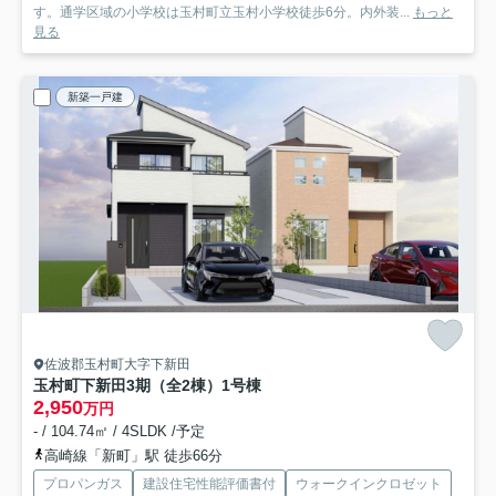
す。通学区域の小学校は玉村町立玉村小学校徒歩6分。内外装...
もっと
見る
新築一戸建
佐波郡玉村町大字下新田
玉村町下新田3期（全2棟）1号棟
2,950
万円
- / 104.74㎡ / 4SLDK /予定
高崎線「新町」駅 徒歩66分
プロパンガス
建設住宅性能評価書付
ウォークインクロゼット