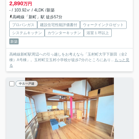
2,890
万円
- / 103.92㎡ / 4LDK /新築
高崎線「新町」駅 徒歩57分
プロパンガス
建設住宅性能評価書付
ウォークインクロゼット
システムキッチン
カウンターキッチン
浴室１坪以上
新築
高崎線新町駅周辺への引っ越しをお考えなら「玉村町大字下新田（全2
棟）A号棟」。玉村町立玉村小学校が徒歩7分のところにあり...
もっと見
る
中古一戸建