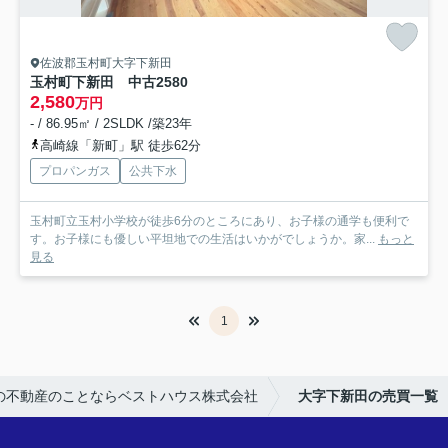
佐波郡玉村町大字下新田
玉村町下新田 中古2580
2,580
万円
- / 86.95㎡ / 2SLDK /築23年
高崎線「新町」駅 徒歩62分
プロパンガス
公共下水
玉村町立玉村小学校が徒歩6分のところにあり、お子様の通学も便利で
す。お子様にも優しい平坦地での生活はいかがでしょうか。家...
もっと
見る
1
の不動産のことならベストハウス株式会社
大字下新田の売買一覧