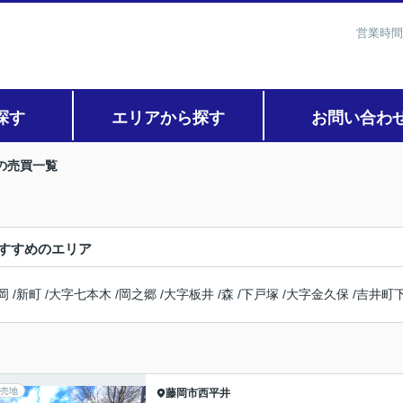
営業時間
探す
エリアから探す
お問い合わ
の売買一覧
すすめのエリア
岡
/
新町
/
大字七本木
/
岡之郷
/
大字板井
/
森
/
下戸塚
/
大字金久保
/
吉井町
売地
藤岡市
西平井