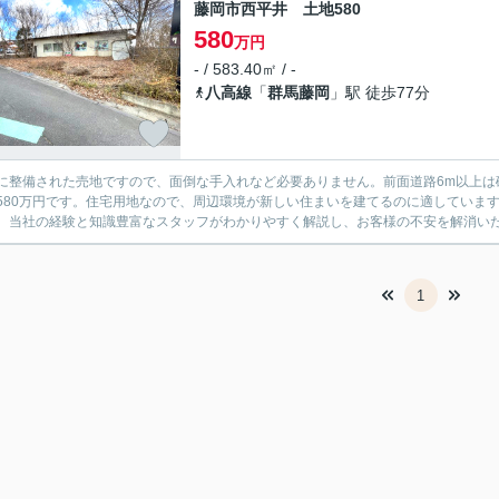
藤岡市西平井 土地580
580
万円
- / 583.40㎡ / -
八高線
「
群馬藤岡
」駅 徒歩77分
に整備された売地ですので、面倒な手入れなど必要ありません。前面道路6m以上は
580万円です。住宅用地なので、周辺環境が新しい住まいを建てるのに適していま
。当社の経験と知識豊富なスタッフがわかりやすく解説し、お客様の不安を解消いたし
1