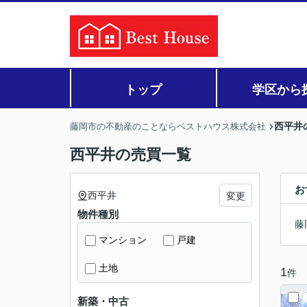
トップ
学区から
西平井
藤岡市の不動産のことならベストハウス株式会社
西平井の売買一覧
お
西平井
変更
物件種別
藤
マンション
戸建
土地
1
件
新築・中古