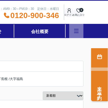
：AM9：30～PM19：30 定休日：水曜日
0
0120-900-346
ログイン
お気に入り
せ
会社概要
下長根
/
大字福島
来店予約