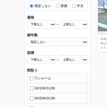
指定しない
新築
中古
価格
～
築年数
綺麗
格は
ます
面積
～
間取り
ワンルーム
1K/1DK/1LDK
2K/2DK/2LDK