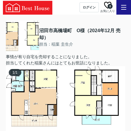
0
ログイン
お気に入り
沼田市高橋場町 O様（2024年12月 売
却）
担当：稲葉 圭生介
事情が有り自宅を売却することになりました。
担当してくれた稲葉さんにはとてもお世話になりました。
1
/
1