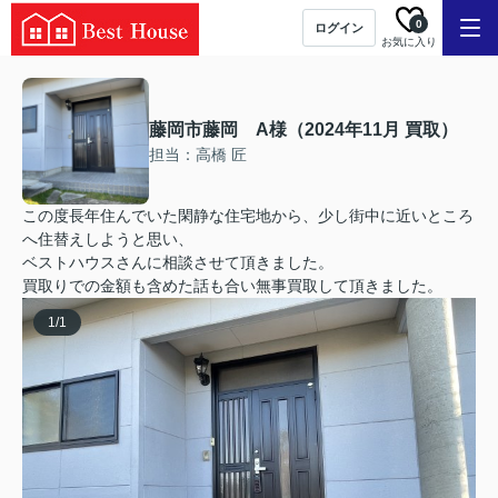
0
ログイン
お気に入り
藤岡市藤岡 A様（2024年11月 買取）
担当：高橋 匠
この度長年住んでいた閑静な住宅地から、少し街中に近いところ
へ住替えしようと思い、
ベストハウスさんに相談させて頂きました。
買取りでの金額も含めた話も合い無事買取して頂きました。
1
/
1