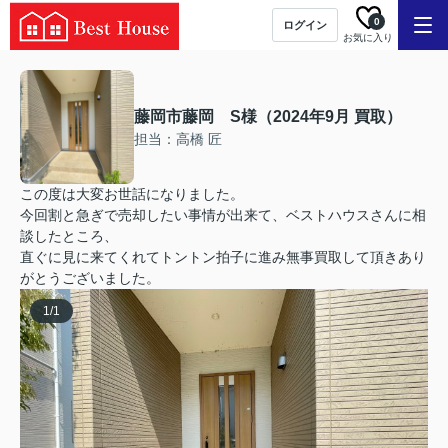
0
ログイン
お気に入り
藤岡市藤岡 S様（2024年9月 買取）
担当：高橋 匠
この度は大変お世話になりました。
今回割と急ぎで売却したい事情が出来て、ベストハウスさんに相
談したところ、
直ぐに見に来てくれてトントン拍子に進み無事買取して頂きあり
がとうございました。
1
/
1