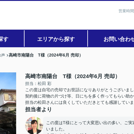
営業時間
探す
エリアから探す
お問い合わ
高崎市南陽台 T様（2024年6月 売却）
の声
高崎市南陽台 T様（2024年6月 売却）
担当：松田 彩
この度は自宅の売却でお世話になりありがとうございまし
契約後に荷物の片づけ等、日にちを多く作ってもらい助か
担当の松田さんには良くしていただきとても感謝していま
担当者より
この度はT様にとって大変思い出の多い、ご実
いました。