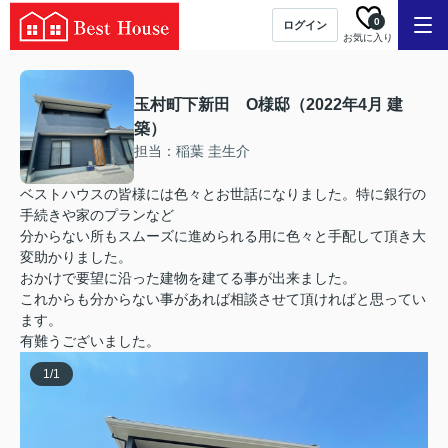
0
ログイン
お気に入り
玉村町下新田 O様邸（2022年4月 建
築）
担当：稲葉 圭生介
ベストハウスの皆様には色々とお世話になりました。特に銀行の
手続きや家のプランなど
分からない所もスムーズに進められる用に色々と手配して頂き大
変助かりました。
おかけで要望に沿った建物を建てる事が出来ました。
これからも分からない事があれば相談させて頂ければと思ってい
ます。
有難うございました。
1
/
1