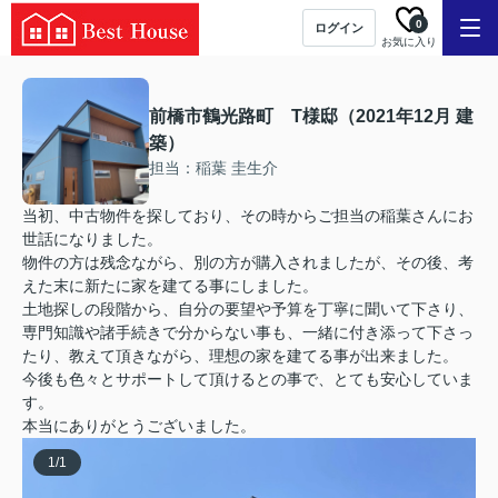
0
ログイン
お気に入り
前橋市鶴光路町 T様邸（2021年12月 建
築）
担当：稲葉 圭生介
当初、中古物件を探しており、その時からご担当の稲葉さんにお
世話になりました。
物件の方は残念ながら、別の方が購入されましたが、その後、考
えた末に新たに家を建てる事にしました。
土地探しの段階から、自分の要望や予算を丁寧に聞いて下さり、
専門知識や諸手続きで分からない事も、一緒に付き添って下さっ
たり、教えて頂きながら、理想の家を建てる事が出来ました。
今後も色々とサポートして頂けるとの事で、とても安心していま
す。
本当にありがとうございました。
1
/
1