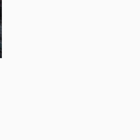
ま
的
よ
る